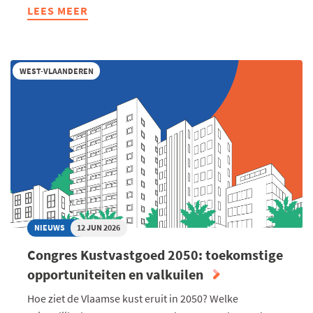
LEES MEER
ABOUT
COMOVEIT
WINT
PRIJS
WEST-VLAANDEREN
LUDO
LIEVENS
VOOR
BESTE
START-
UP
JOURNEY
NIEUWS
12 JUN 2026
Congres Kustvastgoed 2050: toekomstige
opportuniteiten en valkuilen
Hoe ziet de Vlaamse kust eruit in 2050? Welke