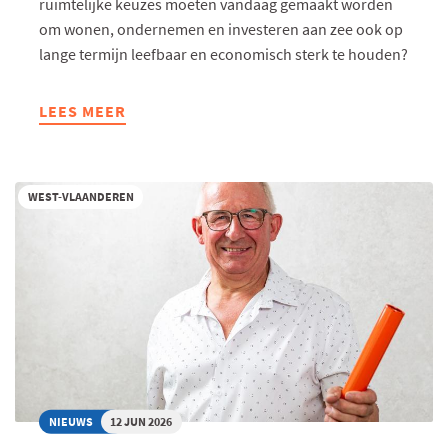
ruimtelijke keuzes moeten vandaag gemaakt worden
om wonen, ondernemen en investeren aan zee ook op
lange termijn leefbaar en economisch sterk te houden?
LEES MEER
ABOUT
CONGRES
KUSTVASTGOED
2050:
WEST-VLAANDEREN
TOEKOMSTIGE
OPPORTUNITEITEN
EN
VALKUILEN
NIEUWS
12 JUN 2026