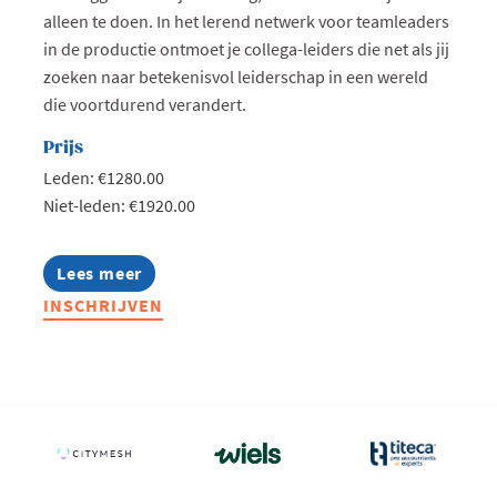
alleen te doen. In het lerend netwerk voor teamleaders
in de productie ontmoet je collega-leiders die net als jij
zoeken naar betekenisvol leiderschap in een wereld
die voortdurend verandert.
Prijs
Leden: €1280.00
Niet-leden: €1920.00
Lees meer
about
Lerend
INSCHRIJVEN
Netwerk
Production
Teamleader
2026