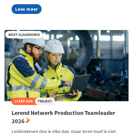
Lees meer
about
AI
Summer
Week
2026
WEST-VLAANDEREN
11 SEP 2026
TRAJECT
Lerend Netwerk Production Teamleader
2026
Leidinggeven doe je elke dag, maar leren hoef je niet