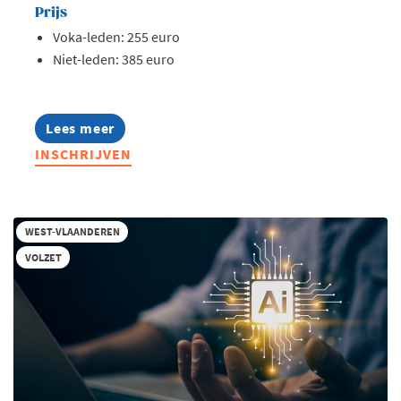
Prijs
Voka-leden: 255 euro
Niet-leden: 385 euro
Lees meer
about
Opleiding:
INSCHRIJVEN
AI
in
hr
toegepast
WEST-VLAANDEREN
VOLZET