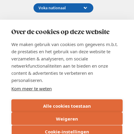
Koningsstraat 154-158, 1000 Brussel
02 229 81 11
Over de cookies op deze website
info@voka.be
We maken gebruik van cookies om gegevens m.b.t.
de prestaties en het gebruik van deze website te
verzamelen & analyseren, om sociale
netwerkfunctionaliteiten aan te bieden en onze
content & advertenties te verbeteren en
EN
personaliseren.
Pers
Nieuwsbrief
Kom meer te weten
Vacatures
Word lid
Alle cookies toestaan
Voka 2026
Algemene voorwaarden
Weigeren
Privacyverklaring
Cookie verklaring
Cookie-instellingen
Cookie instellingen