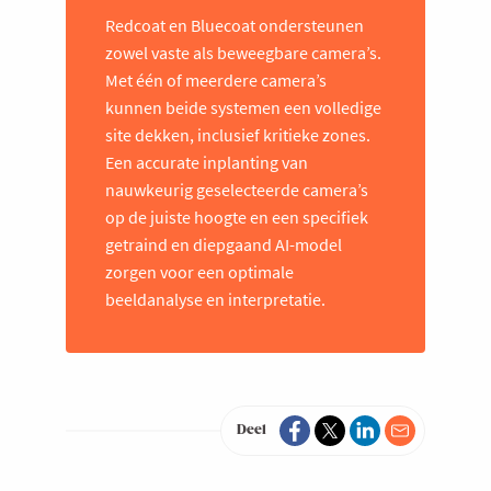
Redcoat en Bluecoat ondersteunen
zowel vaste als beweegbare camera’s.
Met één of meerdere camera’s
kunnen beide systemen een volledige
site dekken, inclusief kritieke zones.
Een accurate inplanting van
nauwkeurig geselecteerde camera’s
op de juiste hoogte en een specifiek
getraind en diepgaand AI-model
zorgen voor een optimale
beeldanalyse en interpretatie.
Deel