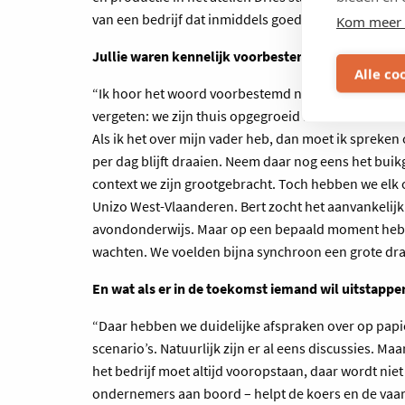
van een bedrijf dat inmiddels goed is voor 20 miljo
Kom meer 
Jullie waren kennelijk voorbestemd om in de voet
Alle co
“Ik hoor het woord voorbestemd niet graag. Alles is 
vergeten: we zijn thuis opgegroeid met klei en kera
Als ik het over mijn vader heb, dan moet ik spreken 
per dag blijft draaien. Neem daar nog eens het buik
context we zijn grootgebracht. Toch hebben we elk oo
Unizo West-Vlaanderen. Bert zocht het aanvankelijk i
avondonderwijs. Maar op een bepaald moment hebbe
wachten. We voelden bijna synchroon een grote dra
En wat als er in de toekomst iemand wil uitstappe
“Daar hebben we duidelijke afspraken over op papier
scenario’s. Natuurlijk zijn er al eens discussies. Maa
het bedrijf moet altijd vooropstaan, daar wordt nie
ondernemers aan boord – helpt de koers en de vaart