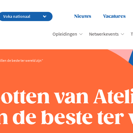
Nieuws
Vacatures
Opleidingen
Netwerkevents
T
llen de beste ter wereld zijn”
otten van Atel
n de beste ter