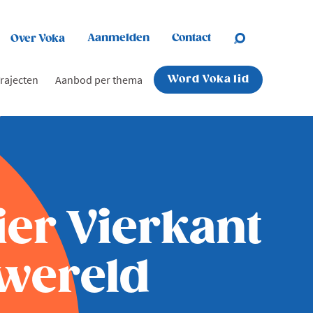
Aanmelden
Contact
Over Voka
rajecten
Aanbod per thema
Word Voka lid
ier Vierkant
 wereld