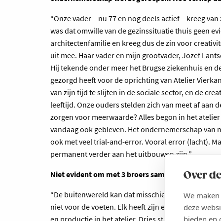
“Onze vader – nu 77 en nog deels actief – kreeg van 
was dat omwille van de gezinssituatie thuis geen e
architectenfamilie en kreeg dus de zin voor creativi
uit mee. Haar vader en mijn grootvader, Jozef Lantso
Hij tekende onder meer het Brugse ziekenhuis en de
gezorgd heeft voor de oprichting van Atelier Vierk
van zijn tijd te slijten in de sociale sector, en de c
leeftijd. Onze ouders stelden zich van meet af aan
zorgen voor meerwaarde? Alles begon in het atelier 
vandaag ook gebleven. Het ondernemerschap van m
ook met veel trial-and-error. Vooral error (lacht). M
permanent verder aan het uitbouwen zijn.”
Niet evident om met 3 broers samen te werken?
Over de
“De buitenwereld kan dat misschien moeilijk gelo
We maken g
niet voor de voeten. Elk heeft zijn eigen afgelijnde 
deze websi
bieden en 
en productie in het atelier. Dries staat in voor de s