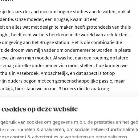
zijn leraars de raad mee om hogere studies aan te vatten, ook al
videntie. Onze moeder, een Brugse, kwam uit een
teit en alles wat met design te maken heeft grotendeels van thuis
ght, heeft echt wel iets betekend in de wereld van architecten.
 omgeving aan het Brugse station. Het is die combinatie die
ant: de droom van mijn vader om ondernemer te worden in plaats
reatieve zin van mijn moeder. Al was het dan een roeping op latere
 de vraag die elke ondernemer zich moet stellen: hoe kunnen we
thuis in Assebroek. Ambachtelijk, en dat aspect is tot op
ijn ouders begon met een gemeenschappelijke passie, maar
aar kijk, hier staan we nu met 3 broers die de zaak nog
 cookies op deze website
ven, maar wij komen wonderwel overeen. We lopen elkaar ook
ebruik van cookies om gegevens m.b.t. de prestaties en het geb
opdracht. Bert is bezig met alles wat te maken heeft met techniek
te te verzamelen & analyseren, om sociale netwerkfunctionaliteit
onze content & advertenties te verbeteren en personaliseren.
ales. Ikzelf ben dagdagelijks bezig met de productie en organisatie