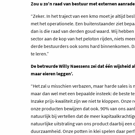
Zou u zo’n raad van bestuur met externen aanrade
“Zeker. In het traject van een kmo moet je altijd bes
met het operationele. Een buitenstaander ziet bepa
dan is die raad van derden goud waard. Wij hebben 
sector aan de kop van het peloton rijden, niets meer
derde bestuurders ook soms hard binnenkomen. Da
te leren.”
De betreurde Willy Naessens zei dat één wijsheid al
maar eieren leggen’.
“Het zal u misschien verbazen, maar harde sales is n
maar dan wel met een bepaalde insteek: de beste ter
Inzake prijs-kwaliteit zijn we niet te kloppen. Onze 
onze producten bewijzen dat ook. 90% van ons aanbo
natuurlijk bij vertellen dat de meer kapitaalkrach
natuurlijke uitstraling van ons product daarbij een
duurzaamheid. Onze potten in klei spelen daar perfec