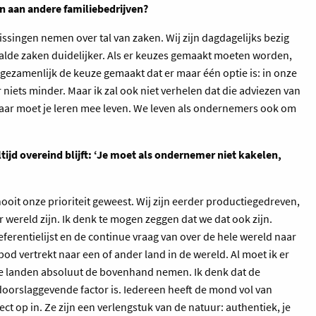
n aan andere familiebedrijven?
lissingen nemen over tal van zaken. Wij zijn dagdagelijks bezig
alde zaken duidelijker. Als er keuzes gemaakt moeten worden,
gezamenlijk de keuze gemaakt dat er maar één optie is: in onze
 niets minder. Maar ik zal ook niet verhelen dat die adviezen van
ar moet je leren mee leven. We leven als ondernemers ook om
tijd overeind blijft: ‘Je moet als ondernemer niet kakelen,
ooit onze prioriteit geweest. Wij zijn eerder productiegedreven,
 wereld zijn. Ik denk te mogen zeggen dat we dat ook zijn.
referentielijst en de continue vraag van over de hele wereld naar
d vertrekt naar een of ander land in de wereld. Al moet ik er
tige landen absoluut de bovenhand nemen. Ik denk dat de
 doorslaggevende factor is. Iedereen heeft de mond vol van
t op in. Ze zijn een verlengstuk van de natuur: authentiek, je