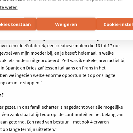
en euro omzet en 75 medewerkers telt. ”
te weten
sporen te lopen van de ouders?
okies toestaan
Weigeren
Cookie-inste
hier natuurlijk gegroeid, vanzelf als het ware. Je mag niet
miek. Die belangstelling werd thuis alsmaar meer gecultiveerd.
over een ideeënfabriek, een creatieve molen die 16 tot 17 uur
gevoel van mijn moeder bij, en je beseft helemaal in welke
k iets anders uitgeprobeerd. Zelf was ik enkele jaren actief bij
n Spanje en Dries gaf lessen Italiaans en Frans in het
n we ingezien welke enorme opportuniteit op ons lag te
ng om in te stappen.”
n?
 gezet. In ons familiecharter is nagedacht over alle mogelijke
r één zaak staat altijd voorop: de continuïteit en het belang van
t aan getornd. Een raad van bestuur – met ook 4 ervaren
 op lange termijn uitzetten.”