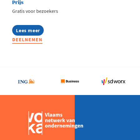
Prijs
Gratis voor bezoekers
Lees meer
about
Voka
DEELNEMEN
Open
Bedrijvendag
|
Ontdek
ondernemend
Vlaanderen