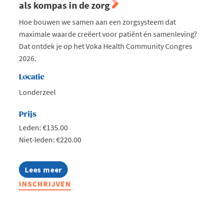
als kompas in de zorg
Hoe bouwen we samen aan een zorgsysteem dat
maximale waarde creëert voor patiënt én samenleving?
Dat ontdek je op het Voka Health Community Congres
2026.
Locatie
Londerzeel
Prijs
Leden: €135.00
Niet-leden: €220.00
Lees meer
about
Voka
INSCHRIJVEN
Health
Community
Congres
|