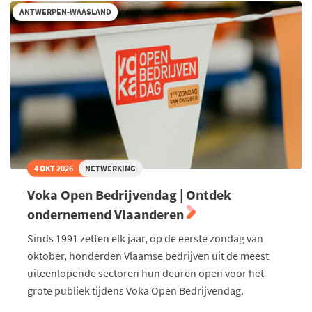
Waarde
ANTWERPEN-WAASLAND
als
kompas
in
de
zorg
4 OKT 2026
NETWERKING
Voka Open Bedrijvendag | Ontdek
ondernemend Vlaanderen
Sinds 1991 zetten elk jaar, op de eerste zondag van
oktober, honderden Vlaamse bedrijven uit de meest
uiteenlopende sectoren hun deuren open voor het
grote publiek tijdens Voka Open Bedrijvendag.