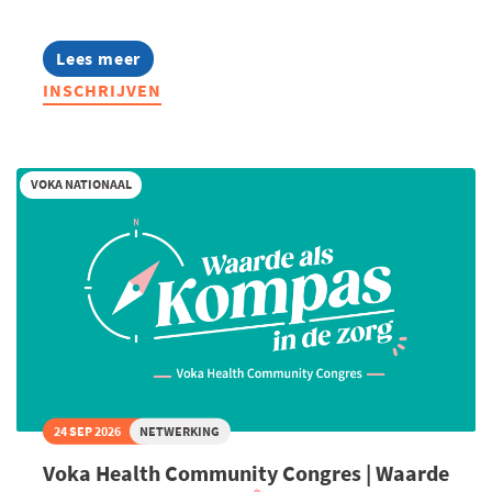
Lees meer
about
Voka
INSCHRIJVEN
Rentrée:
Switch
naar
groei
2035
VOKA NATIONAAL
24 SEP 2026
NETWERKING
Voka Health Community Congres | Waarde