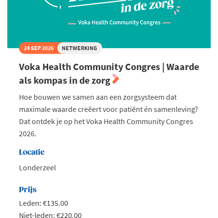
met
schaarse
middelen?
24 SEP 2026
NETWERKING
Voka Health Community Congres | Waarde
als kompas in de zorg
Hoe bouwen we samen aan een zorgsysteem dat
maximale waarde creëert voor patiënt én samenleving?
Dat ontdek je op het Voka Health Community Congres
2026.
Locatie
Londerzeel
Prijs
Leden: €135.00
Niet-leden: €220.00