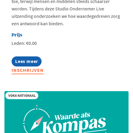
toe, terwijl mensen en middelen steeds schaarser
worden. Tijdens deze Studio Ondernemer Live
uitzending onderzoeken we hoe waardegedreven zorg
een antwoord kan bieden.
Prijs
Leden: €0.00
Lees meer
about
Studio
INSCHRIJVEN
Ondernemers
Live
-
Voka
Health
VOKA NATIONAAL
Community:
Hoe
realiseren
we
waardegedreven
zorg