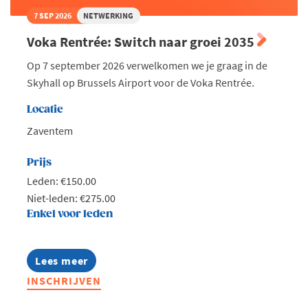
7 SEP 2026
NETWERKING
Voka Rentrée: Switch naar groei 2035
Op 7 september 2026 verwelkomen we je graag in de
Skyhall op Brussels Airport voor de Voka Rentrée.
Locatie
Zaventem
Prijs
Leden: €150.00
Niet-leden: €275.00
Enkel voor leden
Lees meer
about
Voka
INSCHRIJVEN
Rentrée:
Switch