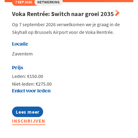
7 SEP 2026
NETWERKING
Voka Rentrée: Switch naar groei 2035
Op 7 september 2026 verwelkomen we je graag in de
Skyhall op Brussels Airport voor de Voka Rentrée.
Locatie
Zaventem
Prijs
Leden: €150.00
Niet-leden: €275.00
Enkel voor leden
Lees meer
about
Voka
INSCHRIJVEN
Rentrée:
Switch
naar