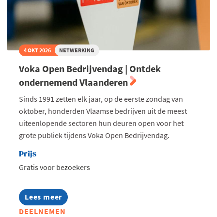
4 OKT 2026
NETWERKING
Voka Open Bedrijvendag | Ontdek
ondernemend Vlaanderen
Sinds 1991 zetten elk jaar, op de eerste zondag van
oktober, honderden Vlaamse bedrijven uit de meest
uiteenlopende sectoren hun deuren open voor het
grote publiek tijdens Voka Open Bedrijvendag.
Prijs
Gratis voor bezoekers
Lees meer
about
Voka
DEELNEMEN
Open