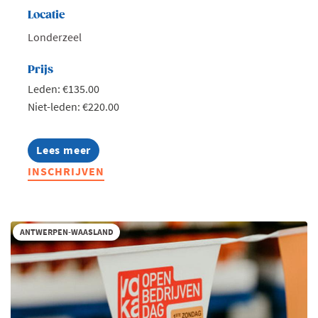
Locatie
Londerzeel
Prijs
Leden: €135.00
Niet-leden: €220.00
Lees meer
about
Voka
INSCHRIJVEN
Health
Community
Congres
|
Waarde
ANTWERPEN-WAASLAND
als
kompas
in
de
zorg