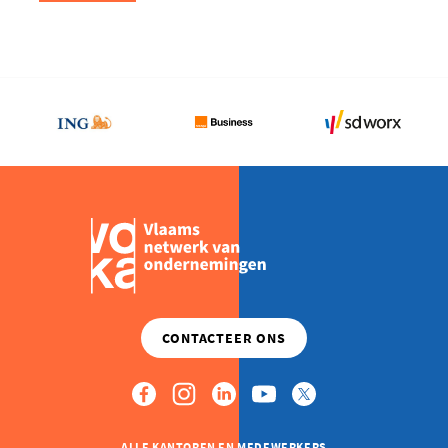
Bedrijvendag
|
Ontdek
ondernemend
Vlaanderen
ALLE KANTOREN EN MEDEWERKERS