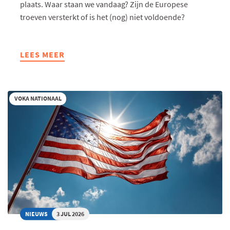
plaats. Waar staan we vandaag? Zijn de Europese
troeven versterkt of is het (nog) niet voldoende?
LEES MEER
ABOUT
VIJF
MAANDEN
NA
VOKA NATIONAAL
ANTWERPEN
EN
ALDEN
BIESEN:
DE
BALANS
VOOR
DE
EUROPESE
INDUSTRIE
NIEUWS
3 JUL 2026