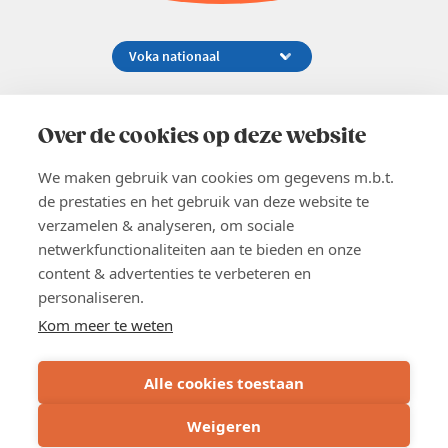
Koningsstraat 154-158, 1000 Brussel
02 229 81 11
Over de cookies op deze website
info@voka.be
We maken gebruik van cookies om gegevens m.b.t.
de prestaties en het gebruik van deze website te
verzamelen & analyseren, om sociale
netwerkfunctionaliteiten aan te bieden en onze
content & advertenties te verbeteren en
EN
personaliseren.
Pers
Nieuwsbrief
Kom meer te weten
Vacatures
Word lid
Alle cookies toestaan
Voka 2026
Algemene voorwaarden
Weigeren
Privacyverklaring