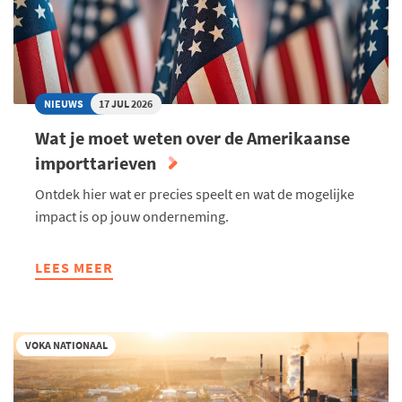
NIEUWS
17 JUL 2026
Wat je moet weten over de Amerikaanse
importtarieven
Ontdek hier wat er precies speelt en wat de mogelijke
impact is op jouw onderneming.
LEES MEER
ABOUT
WAT
JE
MOET
VOKA NATIONAAL
WETEN
OVER
DE