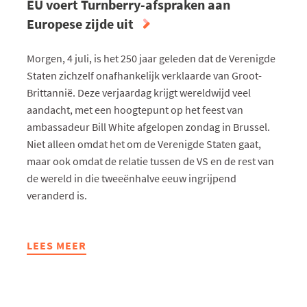
EU voert Turnberry-afspraken aan
Europese zijde uit
Morgen, 4 juli, is het 250 jaar geleden dat de Verenigde
Staten zichzelf onafhankelijk verklaarde van Groot-
Brittannië. Deze verjaardag krijgt wereldwijd veel
aandacht, met een hoogtepunt op het feest van
ambassadeur Bill White afgelopen zondag in Brussel.
Niet alleen omdat het om de Verenigde Staten gaat,
maar ook omdat de relatie tussen de VS en de rest van
de wereld in die tweeënhalve eeuw ingrijpend
veranderd is.
LEES MEER
ABOUT
EU
VOERT
TURNBERRY-