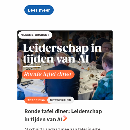
Lees meer
about
Bite
&
Business
VLAAMS-BRABANT
22 SEP 2026
NETWERKING
Ronde tafel diner: Leiderschap
in tijden van AI
AI schuift vandaag mee aan tafel in elke