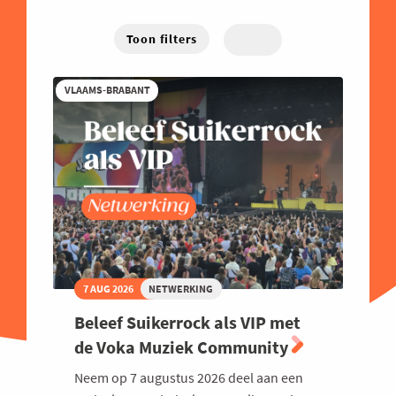
Energie
West-Vlaanderen
Hybride
Traject
Familiebedrijven
Toon filters
Online
Financieel
VLAAMS-BRABANT
Good Governance
Groeien
Haven
Human Resources
Industrie
Innovatie
Internationaal Ondernemen
7 AUG 2026
NETWERKING
Juridisch
Beleef Suikerrock als VIP met
Logistiek en Transport
de Voka Muziek Community
Luchtvaart
Neem op 7 augustus 2026 deel aan een
Marketing & Sales