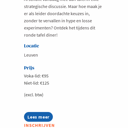
strategische discussie. Maar hoe maak je
er als leider doordachte keuzes in,
zonder te vervallen in hype en losse
experimenten? Ontdek het tijdens dit
ronde tafel diner!
Locatie
Leuven
Prijs
Voka-lid: €95
Niet-lid: €125
(excl. btw)
Lees meer
about
Ronde
INSCHRIJVEN
tafel