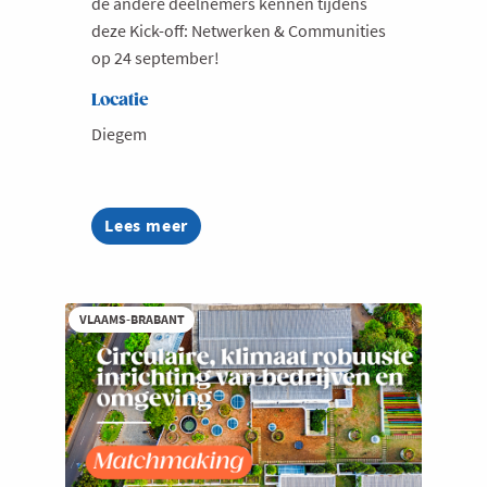
de andere deelnemers kennen tijdens
deze Kick-off: Netwerken & Communities
op 24 september!
Locatie
Diegem
Lees meer
about
Kick-
off
event
netwerken
VLAAMS-BRABANT
&
communities