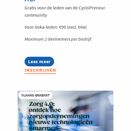
Gratis voor de leden van de CycloPreneur
community
Voor Voka-leden: €90 (excl. btw)
Maximum 2 deelnemers per bedrijf.
Lees meer
about
Voka
INSCHRIJVEN
Fietst
over
de
grenzen
heen
VLAAMS-BRABANT