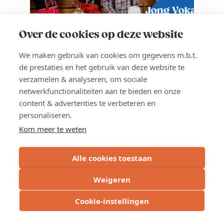
Over de cookies op deze website
17 OKT 2026
NETWERKING
We maken gebruik van cookies om gegevens m.b.t.
Jong Voka Vlaams-Brabant
de prestaties en het gebruik van deze website te
Oktoberfest Brabanthal
verzamelen & analyseren, om sociale
netwerkfunctionaliteiten aan te bieden en onze
Aanwezig zijn op de tweede editie van de
content & advertenties te verbeteren en
Leuvense Oktoberfeesten in de
personaliseren.
Brabanthal én in goed gezelschap? Dat
Kom meer te weten
kan op 17 oktober. Trek je lederhosen en
dirndl aan en kom samen klinken met
andere jonge ondernemers.
Alle cookies toestaan
Locatie
Weigeren
Leuven
Cookie-instellingen
Prijs