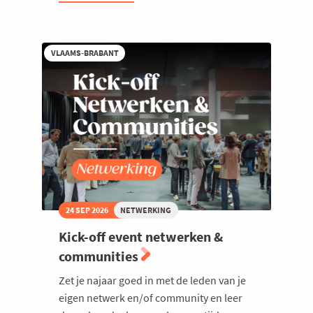
diner:
Leiderschap
in
tijden
VLAAMS-BRABANT
van
AI
24 SEP 2026
NETWERKING
Kick-off event netwerken &
communities
Zet je najaar goed in met de leden van je
eigen netwerk en/of community en leer