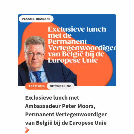
Suikerrock
Welzijn en gezondheidszorg
als
VIP
VLAAMS-BRABANT
met
de
Voka
Muziek
Community
3 SEP 2026
NETWERKING
Exclusieve lunch met
Ambassadeur Peter Moors,
Permanent Vertegenwoordiger
van België bij de Europese Unie