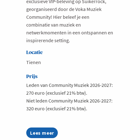
exclusieve VIP-beleving op Suikerrock,
georganiseerd door de Voka Muziek
Milieu
Community! Hier beleef je een
Mobiliteit
combinatie van muziek en
Netwerking
netwerkmomenten in een ontspannen en
inspirerende setting.
Onderwijs
Opvolging en Overname
Locatie
Tienen
Persoonlijke vaardigheden
Regeringsvorming
Prijs
Retail
Leden van Community Muziek 2026-2027:
270 euro (exclusief 21% btw).
Ruimtelijke ordening en Infrastructuur
Niet leden Community Muziek 2026-2027:
Scale-ups
320 euro (exclusief 21% btw).
Starten
Strategie
Lees meer
about
Supply Chain
Beleef