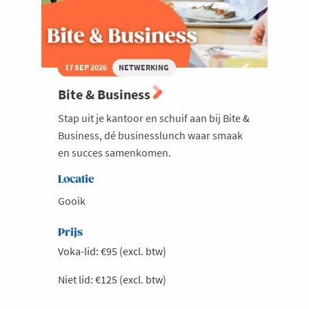
testcases
17 SEP 2026
NETWERKING
Bite & Business
Stap uit je kantoor en schuif aan bij Bite &
Business, dé businesslunch waar smaak
en succes samenkomen.
Locatie
Gooik
Prijs
Voka-lid: €95 (excl. btw)
Niet lid: €125 (excl. btw)