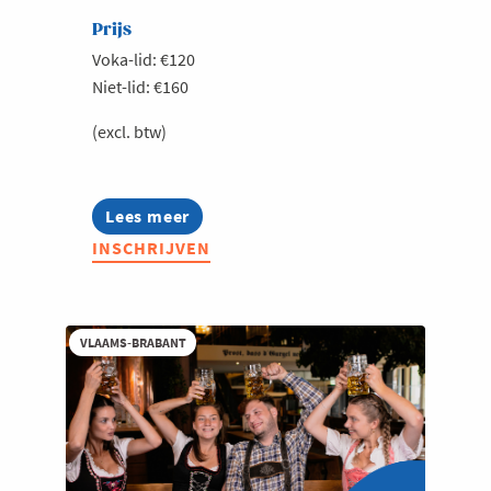
Prijs
Voka-lid: €120
Niet-lid: €160
(excl. btw)
Lees meer
about
Wijnsafari
INSCHRIJVEN
Hageland
VLAAMS-BRABANT