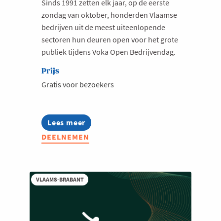
Sinds 1991 zetten elk jaar, op de eerste
zondag van oktober, honderden Vlaamse
bedrijven uit de meest uiteenlopende
sectoren hun deuren open voor het grote
publiek tijdens Voka Open Bedrijvendag.
Prijs
Gratis voor bezoekers
Lees meer
about
Voka
DEELNEMEN
Open
Bedrijvendag
|
Ontdek
ondernemend
VLAAMS-BRABANT
Vlaanderen