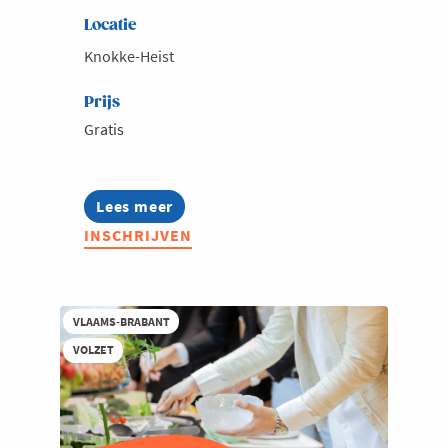
Locatie
Knokke-Heist
Prijs
Gratis
Lees meer
about
Zorg
INSCHRIJVEN
4.0:
ontdek
hoe
zorgondernemingen
nieuwe
VLAAMS-BRABANT
technologieën
VOLZET
omarmen
aan
de
hand
van