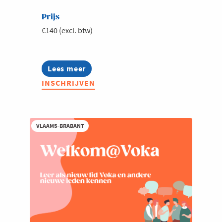
Prijs
€140 (excl. btw)
Lees meer
about
Feest
INSCHRIJVEN
van
de
Jarige
bedrijven
2026
VLAAMS-BRABANT