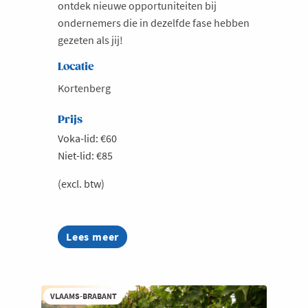
ontdek nieuwe opportuniteiten bij
ondernemers die in dezelfde fase hebben
gezeten als jij!
Locatie
Kortenberg
Prijs
Voka-lid: €60
Niet-lid: €85
(excl. btw)
Lees meer
about
Bryo
Reconnect
VLAAMS-BRABANT