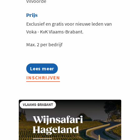
Vilvoorde
Prijs
Exclusief en gratis voor nieuwe leden van
Voka - KvK Vlaams-Brabant.
Max. 2 per bedrijf
Lees meer
about
Welkom@Voka
INSCHRIJVEN
in
Vlaams-
Brabant
najaar
2026
VLAAMS-BRABANT