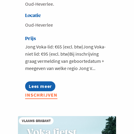
Oud-Heverlee.
Locatie
Oud-Heverlee
Prijs
Jong Voka-lid: €65 (excl. btw)Jong Voka-
niet lid: €95 (excl. btw)Bij inschrijving
graag vermelding van geboortedatum +
meegeven van welke regio Jong V...
Lees meer
about
Jong
INSCHRIJVEN
Voka
openingsevent
wijndomein
Chardonnay
Meerdael
VLAAMS-BRABANT