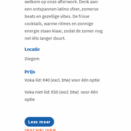
welkom op onze afterwork. Denk aan:
een ontspannen latino sfeer, zomerse
beats en gezellige vibes. De frisse
cocktails, warme ritmes en zonnige
energie staan klaar, zodat de zomer nog
net iéts langer duurt.
Locatie
Diegem
Prijs
Voka-lid: €40 (excl. btw) voor één optie
Voka niet-lid: €50 (excl. btw) voor één
optie
Lees meer
about
Afterwork
INSCHRIJVEN