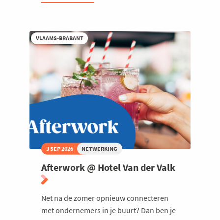
lunch
met
Ambassadeur
Peter
Moors,
VLAAMS-BRABANT
Permanent
Vertegenwoordiger
van
België
bij
de
Europese
Unie
3 SEP 2026
NETWERKING
Afterwork @ Hotel Van der Valk
Net na de zomer opnieuw connecteren
met ondernemers in je buurt? Dan ben je