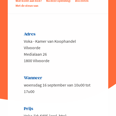
Wat komt aan bod?
Na deze opleiding:
Docenten
Met de steun van
Adres
Voka - Kamer van Koophandel
Vilvoorde
Medialaan 26
1800 Vilvoorde
Wanneer
woensdag 16 september van 10u00 tot
17u00
Prijs
Voka-lid: €495 (excl. btw)