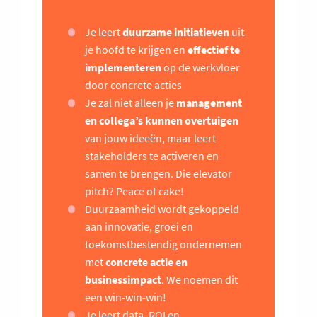
Je leert
duurzame initiatieven
uit
je hoofd te krijgen en
effectief te
implementeren
op de werkvloer
door concrete acties
Je zal niet alleen je
management
en collega’s kunnen overtuigen
van jouw ideeën, maar leert
stakeholders te activeren en
samen te brengen. Die elevator
pitch? Peace of cake!
Duurzaamheid wordt gekoppeld
aan innovatie, groei en
toekomstbestendig ondernemen
met
concrete actie en
businessimpact
. We noemen dit
een win-win-win!
Je leert data, ROI en