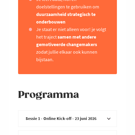
doelstellingen te gebruiken om
duurzaamheid strategisch te
onderbouwen
Je staat er niet alleen voor! je volgt
het traject
samen met andere
gemotiveerde changemakers
zodat jullie elkaar ook kunnen
bijstaan.
Programma
Sessie 1 - Online Kick-off - 23 juni 2026
We starten met een online kick-off en