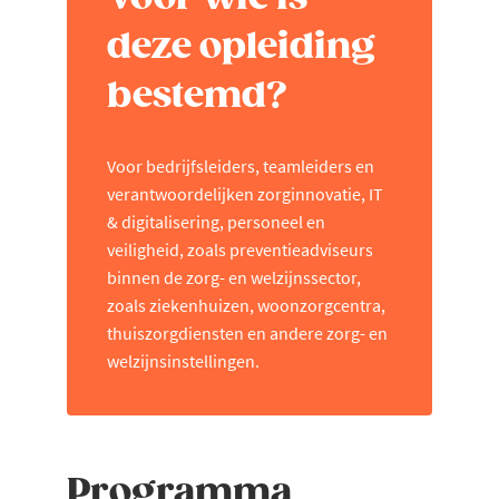
deze opleiding
bestemd?
Voor bedrijfsleiders, teamleiders en
verantwoordelijken zorginnovatie, IT
& digitalisering, personeel en
veiligheid, zoals preventieadviseurs
binnen de zorg- en welzijnssector,
zoals ziekenhuizen, woonzorgcentra,
thuiszorgdiensten en andere zorg- en
welzijnsinstellingen.
Programma