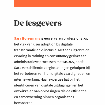
werkomgeving.
Hoe je strategisch kunt inspelen op
technologische ontwikkelingen, zodat
De lesgevers
ze de zorg verbeteren zonder de
werkdruk te verhogen.
Sprekers
Sara Borremans
is een ervaren professional op
het vlak van user adoption bij digitale
Daan Annemans (Altruïs) en Sara
transformatie en e-inclusie. Met een uitgebreide
Borremans (Digital Sherpa)
ervaring in training en consultancy gelinkt aan
Datum
administratieve processen met MS365, heeft
Sara verschillende zorginstellingen geholpen bij
Dinsdag 6 oktober 2025 (tijdstip TBC)
het verbeteren van hun digitale vaardigheden en
Locatie
interne werking. Haar expertise ligt bij het
identificeren van digitale uitdagingen en het
Voka - KvK Vlaams-Brabant - Kantoor
ontwikkelen van oplossingen die de efficiëntie
Leuven | Tiensevest 170 | 3000 Leuven
en samenwerking binnen organisaties
bevorderen.