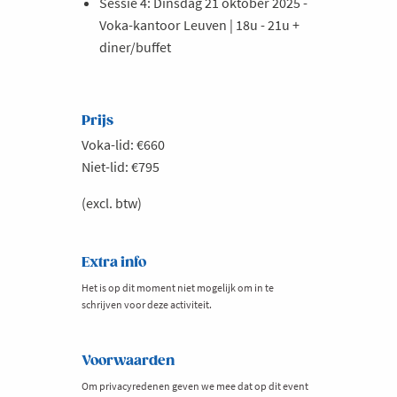
Sessie 4: Dinsdag 21 oktober 2025 -
Voka-kantoor Leuven | 18u - 21u +
diner/buffet
Prijs
Voka-lid: €660
Niet-lid: €795
(excl. btw)
Extra info
Het is op dit moment niet mogelijk om in te
schrijven voor deze activiteit.
Voorwaarden
Om privacyredenen geven we mee dat op dit event