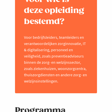
deze opleiding
bestemd?
Voor bedrijfsleiders, teamleiders en
verantwoordelijken zorginnovatie, IT
& digitalisering, personeel en
veiligheid, zoals preventieadviseurs
binnen de zorg- en welzijnssector,
zoals ziekenhuizen, woonzorgcentra,
thuiszorgdiensten en andere zorg- en
welzijnsinstellingen.
Programma