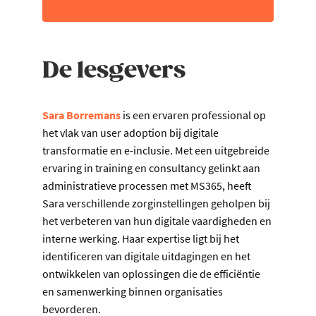
werkomgeving.
Hoe je strategisch kunt inspelen op
technologische ontwikkelingen, zodat
De lesgevers
ze de zorg verbeteren zonder de
werkdruk te verhogen.
Sprekers
Sara Borremans
is een ervaren professional op
het vlak van user adoption bij digitale
Daan Annemans (Altruïs) en Sara
transformatie en e-inclusie. Met een uitgebreide
Borremans (Digital Sherpa)
ervaring in training en consultancy gelinkt aan
Datum
administratieve processen met MS365, heeft
Sara verschillende zorginstellingen geholpen bij
Dinsdag 6 oktober 2025 (tijdstip TBC)
het verbeteren van hun digitale vaardigheden en
Locatie
interne werking. Haar expertise ligt bij het
identificeren van digitale uitdagingen en het
Voka - KvK Vlaams-Brabant - Kantoor
ontwikkelen van oplossingen die de efficiëntie
Leuven | Tiensevest 170 | 3000 Leuven
en samenwerking binnen organisaties
bevorderen.