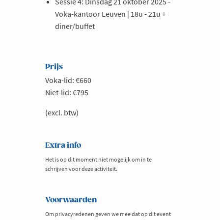
Sessie 4: Dinsdag 21 oktober 2025 -
Voka-kantoor Leuven | 18u - 21u +
diner/buffet
Prijs
Voka-lid: €660
Niet-lid: €795
(excl. btw)
Extra info
Het is op dit moment niet mogelijk om in te
schrijven voor deze activiteit.
Voorwaarden
Om privacyredenen geven we mee dat op dit event