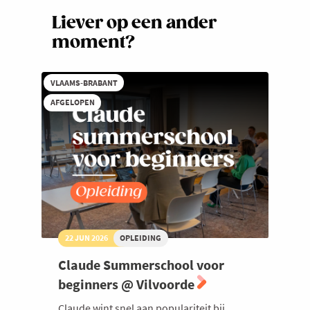
Liever op een ander
moment?
VLAAMS-BRABANT
AFGELOPEN
22 JUN 2026
OPLEIDING
Claude Summerschool voor
beginners @ Vilvoorde
Claude wint snel aan populariteit bij