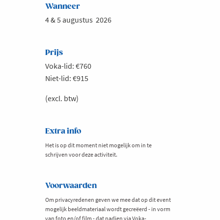
Wanneer
4 & 5 augustus 2026
Prijs
Voka-lid: €760
Niet-lid: €915
(excl. btw)
Extra info
Het is op dit moment niet mogelijk om in te
schrijven voor deze activiteit.
Voorwaarden
Om privacyredenen geven we mee dat op dit event
mogelijk beeldmateriaal wordt gecreëerd - in vorm
van foto en/of film - dat nadien via Voka-