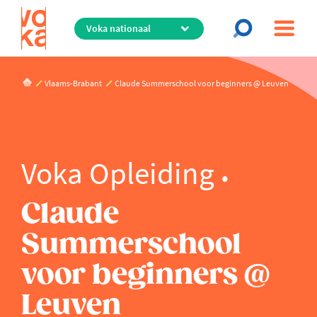
Overslaan
en
naar
de
inhoud
Vlaams-Brabant
Claude Summerschool voor beginners @ Leuven
gaan
Voka Opleiding
Claude
Summerschool
voor beginners @
Leuven