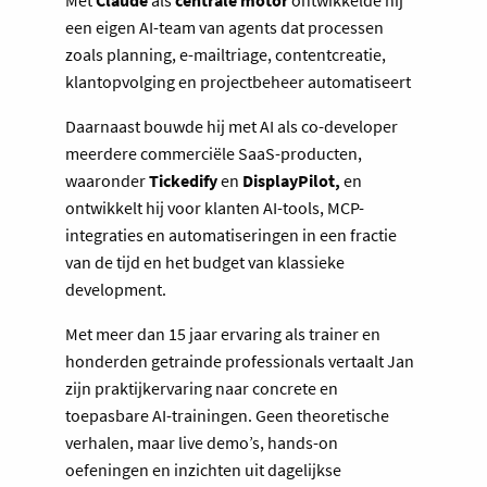
Met
Claude
als
centrale motor
ontwikkelde hij
een eigen AI-team van agents dat processen
zoals planning, e-mailtriage, contentcreatie,
klantopvolging en projectbeheer automatiseert
Daarnaast bouwde hij met AI als co-developer
meerdere commerciële SaaS-producten,
waaronder
Tickedify
en
DisplayPilot,
en
ontwikkelt hij voor klanten AI-tools, MCP-
integraties en automatiseringen in een fractie
van de tijd en het budget van klassieke
development.
Met meer dan 15 jaar ervaring als trainer en
honderden getrainde professionals vertaalt Jan
zijn praktijkervaring naar concrete en
toepasbare AI-trainingen. Geen theoretische
verhalen, maar live demo’s, hands-on
oefeningen en inzichten uit dagelijkse