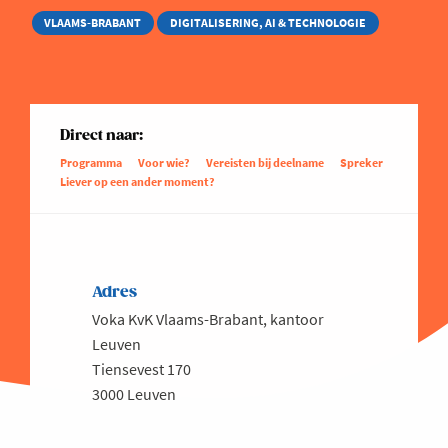
VLAAMS-BRABANT
DIGITALISERING, AI & TECHNOLOGIE
Direct naar:
Programma
Voor wie?
Vereisten bij deelname
Spreker
Liever op een ander moment?
Adres
Voka KvK Vlaams-Brabant, kantoor
Leuven
Tiensevest 170
3000 Leuven