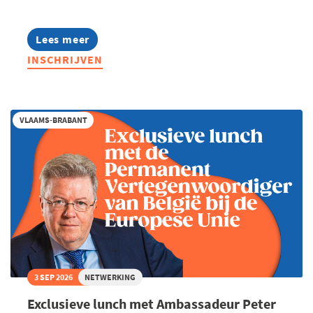
Lees meer
about
Summer
INSCHRIJVEN
Masterclass:
Thought
leadership
op
LinkedIn
VLAAMS-BRABANT
3 SEP 2026
NETWERKING
Exclusieve lunch met Ambassadeur Peter