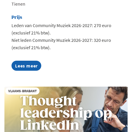
Tienen
Prijs
Leden van Community Muziek 2026-2027: 270 euro
(exclusief 21% btw).
Niet leden Community Muziek 2026-2027: 320 euro
(exclusief 21% btw).
Lees meer
about
Beleef
Suikerrock
als
VIP
VLAAMS-BRABANT
met
de
Voka
Muziek
Community