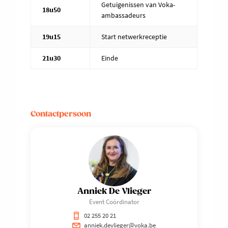
Getuigenissen van Voka-
18u50
ambassadeurs
19u15
Start netwerkreceptie
21u30
Einde
Contactpersoon
Anniek De Vlieger
Event Coördinator
02 255 20 21
anniek.devlieger@voka.be