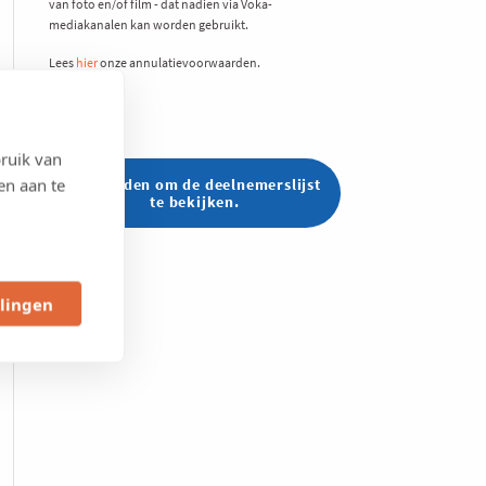
van foto en/of film - dat nadien via Voka-
mediakanalen kan worden gebruikt.
Lees
hier
onze annulatievoorwaarden.
ruik van
en aan te
Aanmelden om de deelnemerslijst
te bekijken.
llingen