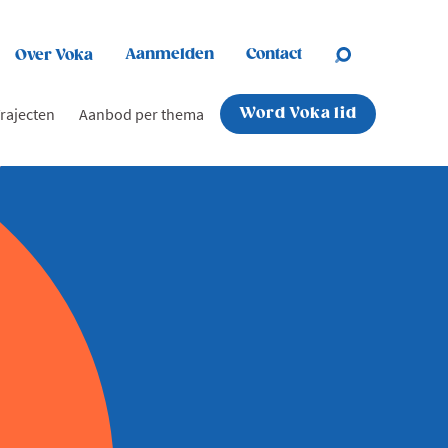
Aanmelden
Contact
Over Voka
rajecten
Aanbod per thema
Word Voka lid