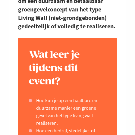
om een duurzaam en betaalbaar
groengevelconcept van het type
Living Wall (niet-grondgebonden)
gedeeltelijk of volledig te realiseren.
Wat leer je
tijdens dit
event?
Hoe kun je op een haalbare en
duurzame manier een groene
gevel van het type living wall
realiseren.
Hoe een bedrijf, stedelijke- of