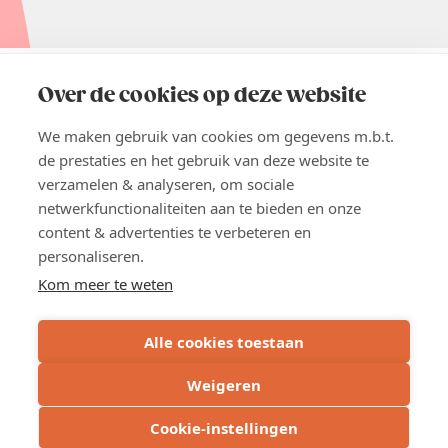
EN
Over de cookies op deze website
Pers
Nieuwsbrief
We maken gebruik van cookies om gegevens m.b.t.
Vacatures
de prestaties en het gebruik van deze website te
Word lid
verzamelen & analyseren, om sociale
Voka 2026
netwerkfunctionaliteiten aan te bieden en onze
Algemene voorwaarden
content & advertenties te verbeteren en
Privacyverklaring
personaliseren.
Cookie verklaring
Cookie instellingen
Kom meer te weten
BE 0413.673.821 - RPR: Brussel
Alle cookies toestaan
Weigeren
Inschrijven
Cookie-instellingen