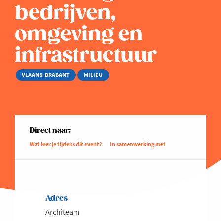
bedrijven,
omgeving en
infrastructuur
VLAAMS-BRABANT
MILIEU
Direct naar:
Wat leer je tijdens dit event?
In samenwerking met
Adres
Architeam