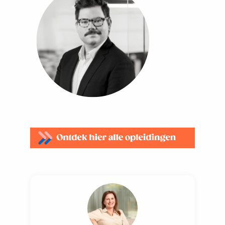
stroomversnelling richting de
broodnodige, decretale oplossing. We
gaan in op het ontstaan van het
Stikstofdecreet, de wetenschappelijke
onderbouwing en het Stikstofakkoord
van 14 november 2023.
Het Stikstofdecreet
: vervolgens staan
we stil bij de bewoordingen van het
Stikstofdecreet en de
vergunningsregels die werken voor
NOx-inrichtingen. We bekijken de
drempelwaarden, het
beoordelingskader voor de passende
beoordeling en intern en extern
salderen. Ook staan we even stil bij de
robuustheid en de rechtszekerheid
vanuit het Stikstofdecreet.
Conclusie
: de bovenstaande punten