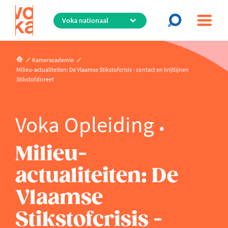
Overslaan
en
naar
de
inhoud
Kameracademie
gaan
Milieu-actualiteiten: De Vlaamse Stikstofcrisis - contact en krijtlijnen
Stikstofdicreet
Voka Opleiding
Milieu-
actualiteiten: De
Vlaamse
Stikstofcrisis -