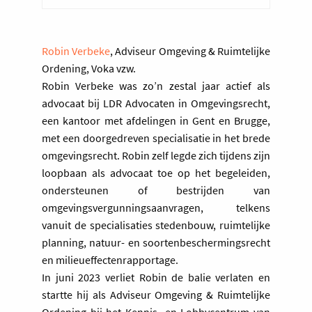
De stikstofimpact
: eerst gaan we in op
de wetenschappelijke context, met
Robin Verbeke
, Adviseur Omgeving & Ruimtelijke
name de vraag waarom stikstof (of
Ordening, Voka vzw.
eigenlijk een teveel aan stikstof)
Robin Verbeke was zo’n zestal jaar actief als
precies een probleem is.
advocaat bij LDR Advocaten in Omgevingsrecht,
De juridische context
: erna maken we
een kantoor met afdelingen in Gent en Brugge,
de vertaling van het
met een doorgedreven specialisatie in het brede
wetenschappelijke probleem naar een
omgevingsrecht. Robin zelf legde zich tijdens zijn
juridisch probleem. Hoe komt het dat
loopbaan als advocaat toe op het begeleiden,
de vergunningen van stikstof-
ondersteunen of bestrijden van
emitterende inrichtingen precies leidt
omgevingsvergunningsaanvragen, telkens
tot vergunningsproblemen? Hierbij
vanuit de specialisaties stedenbouw, ruimtelijke
gaan we in op het juridische statuut
planning, natuur- en soortenbeschermingsrecht
van de Europees beschermde speciale
en milieueffectenrapportage.
beschermingszones en het instrument
In juni 2023 verliet Robin de balie verlaten en
van de passende beoordeling.
startte hij als Adviseur Omgeving & Ruimtelijke
De stikstofcrisis
: nu de context
Ordening bij het Kennis- en Lobbycentrum van