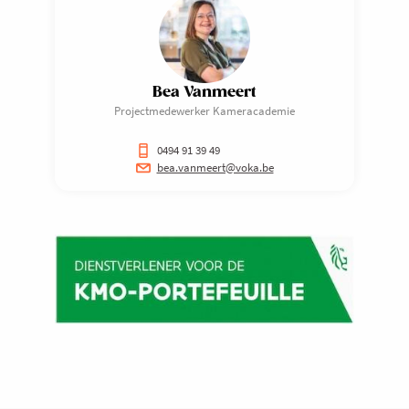
Bea Vanmeert
Projectmedewerker Kameracademie
0494 91 39 49
bea.vanmeert@voka.be