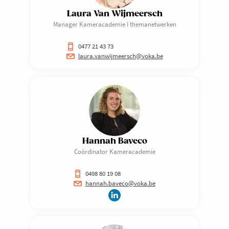
leidden uiteindelijk tot een korte
Laura Van Wijmeersch
conclusie, met enkele concrete tips &
Manager Kameracademie I themanetwerken
tricks voor ondernemingen
0477 21 43 73
laura.vanwijmeersch@voka.be
Hannah Baveco
Coördinator Kameracademie
0498 80 19 08
hannah.baveco@voka.be