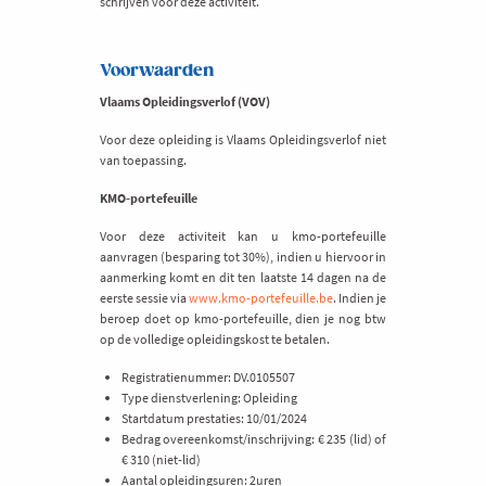
schrijven voor deze activiteit.
Voorwaarden
Vlaams Opleidingsverlof (VOV)
Voor deze opleiding is Vlaams Opleidingsverlof niet
van toepassing.
KMO-portefeuille
Voor deze activiteit kan u kmo-portefeuille
aanvragen (besparing tot 30%), indien u hiervoor in
aanmerking komt en dit ten laatste 14 dagen na de
eerste sessie via
www.kmo-portefeuille.be
. Indien je
beroep doet op kmo-portefeuille, dien je nog btw
op de volledige opleidingskost te betalen.
Registratienummer: DV.0105507
Type dienstverlening: Opleiding
Startdatum prestaties: 10/01/2024
Bedrag overeenkomst/inschrijving: € 235 (lid) of
€ 310 (niet-lid)
Aantal opleidingsuren: 2uren