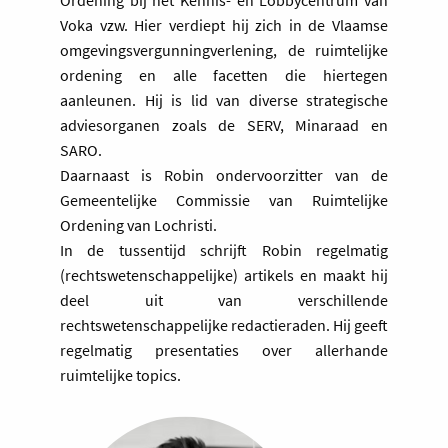
duidelijk is, staan we stil bij een
Voka vzw. Hier verdiept hij zich in de Vlaamse
historisch overzicht van zowel de
omgevingsvergunningverlening, de ruimtelijke
verschillende pogingen om tot een
ordening en alle facetten die hiertegen
oplossing te komen en de
aanleunen. Hij is lid van diverse strategische
verschillende arresten van de Raad
adviesorganen zoals de SERV, Minaraad en
van State en de Raad voor
SARO.
Vergunningsbetwistingen. Het zijn die
Daarnaast is Robin ondervoorzitter van de
arresten die tot een juridische
Gemeentelijke Commissie van Ruimtelijke
patstellingen en een feitelijke
Ordening van Lochristi.
vergunningenstop hebben geleid.
In de tussentijd schrijft Robin regelmatig
Het Ineos-arrest
: de echte juridische
(rechtswetenschappelijke) artikels en maakt hij
ontknoping kwam er met het Ineos-
deel uit van verschillende
arrest van 20 juli 2023. We gaan in op
rechtswetenschappelijke redactieraden. Hij geeft
de krachtlijnen van het arrest en de
regelmatig presentaties over allerhande
impact ervan op de
ruimtelijke topics.
vergunningverlening.
Op weg naar een Stikstofdecree
t: het
Ineos-arrest leidde vervolgens tot een