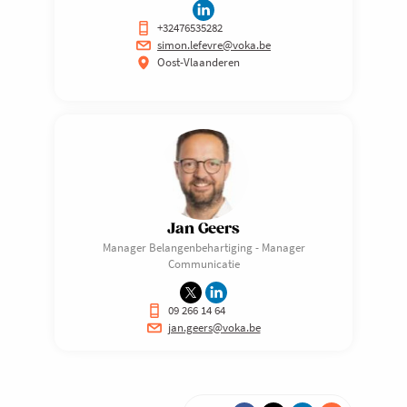
+32476535282
simon.lefevre@voka.be
Oost-Vlaanderen
Jan Geers
Manager Belangenbehartiging - Manager
Communicatie
09 266 14 64
jan.geers@voka.be