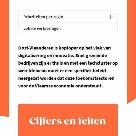
Prioriteiten per regio
Lokale verkiezingen
West-Vlaanderen
Oost-Vlaanderen is koploper op het vlak van
digitalisering en innovatie. Snel groeiende
bedrijven zijn er thuis en met een techcluster op
wereldniveau moet er een specifiek beleid
neergezet worden dat deze toekomstsectoren
voor de Vlaamse economie ondersteunt.
Cijfers en feiten