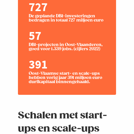
727
De geplande DBI-investeringen
bedragen in totaal 727 miljoen euro
57
DBI-projecten in Oost-Vlaanderen,
goed voor 1.339 jobs. (cijfers 2022)
391
Oost-Vlaamse start- en scale-ups
hebben vorig jaar 391 miljoen euro
durfkapitaal binnengehaald.
Schalen met start-
ups en scale-ups