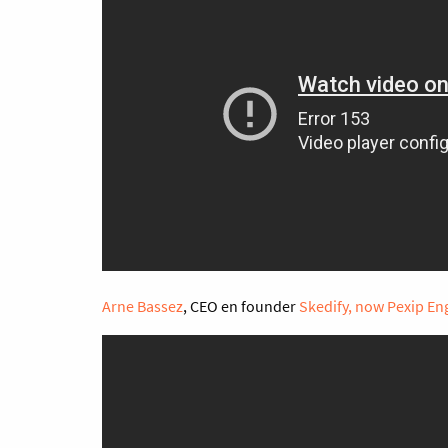
Arne Bassez
, CEO en founder
Skedify, now Pexip En