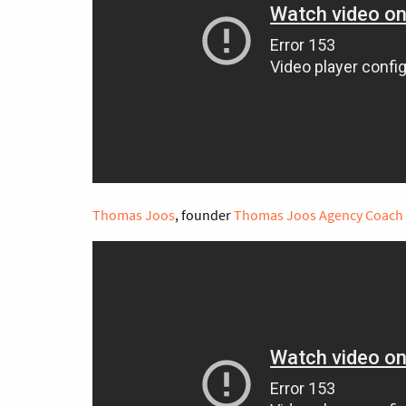
Thomas Joos
, founder
Thomas Joos Agency Coach