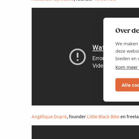
Over de
We maken g
deze websi
bieden en 
Kom meer 
Alle co
Angélique Dupré
, founder
Little Black Bike
en freel