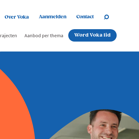
Aanmelden
Contact
Over Voka
rajecten
Aanbod per thema
Word Voka lid