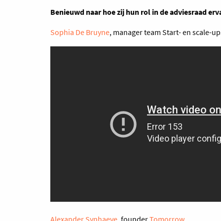
Benieuwd naar hoe zij hun rol in de adviesraad erv
Sophia De Bruyne
, manager team Start- en scale-u
Alexander Synhaeve
, founder
Tomorrow