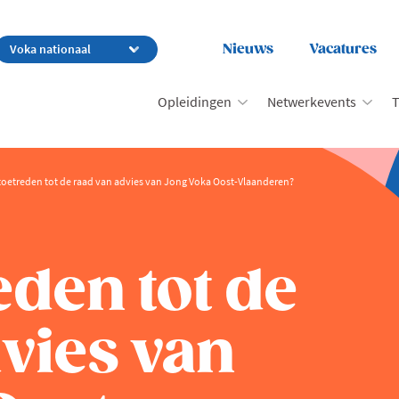
Nieuws
Vacatures
Opleidingen
Netwerkevents
T
 toetreden tot de raad van advies van Jong Voka Oost-Vlaanderen?
eden tot de
vies van