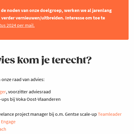
de noden van onze doelgroep, werken we al jarenlang
g verder vernieuwen/uitbreiden. Interesse om toe te
us 2024 per mail.
ies kom je terecht?
 onze raad van advies:
ger
, voorzitter adviesraad
e-ups bij Voka Oost-Vlaanderen
eelance project manager bij o.m. Gentse scale-up
Teamleader
p Engage
ach