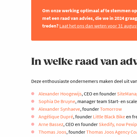
Om onze werking optimaal af te stemmen op 
met een raad van advies, die we in 2024 graa
treden?
Laat het ons dan weten voor 31 august
In welke raad van adv
Deze enthousiaste ondernemers maken deel uit van
Alexander Hoogewijs
, CEO en founder
SiteMana
Sophia De Bruyne
, manager team Start- en scal
Alexander Synhaeve
, founder
Tomorrow
Angélique Dupré
, founder
Little Black Bike
en fr
Arne Bassez
, CEO en founder
Skedify, now Pexi
Thomas Joos
, founder
Thomas Joos Agency Co