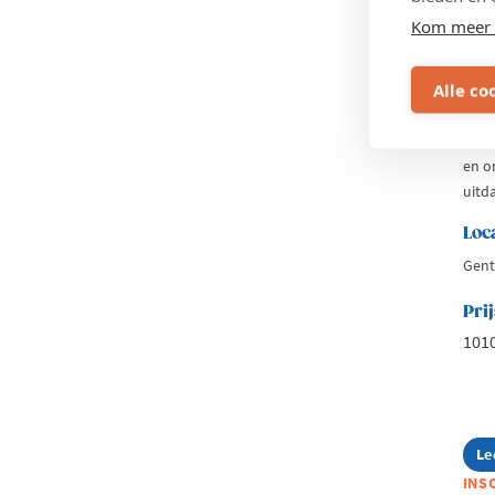
Pr
Kom meer 
In d
Alle co
met 
bedri
op h
en o
uitd
Loc
Gent
Prij
101
Le
ab
Pr
INS