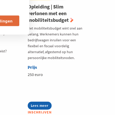
Opleiding | Slim
n
verlonen met een
mobiliteitsbudget
llingen
n
Het mobiliteitsbudget wint snel aan
m je
belang. Werknemers kunnen hun
bedrijfswagen inruilen voor een
flexibel en fiscaal voordelig
wist?
alternatief, afgestemd op hun
persoonlijke mobiliteitsnoden.
Prijs
250 euro
Lees meer
about
Opleiding
INSCHRIJVEN
|