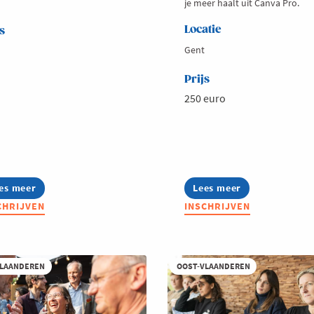
je meer haalt uit Canva Pro.
Locatie
s
Gent
Prijs
250 euro
es meer
out
Lees meer
about
mmerschool:
Summerschool:
CHRIJVEN
INSCHRIJVEN
reken
Canva
or
voor
bliek
professionals
VLAANDEREN
OOST-VLAANDEREN