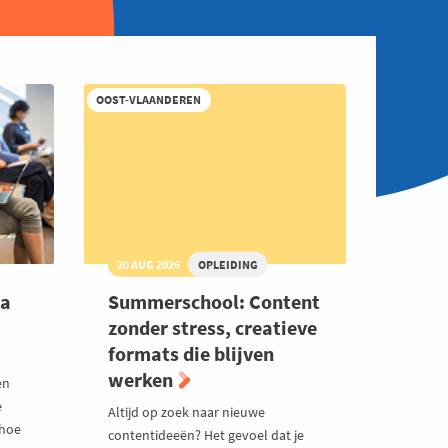
OOST-VLAANDEREN
20 AUG 2026
OPLEIDING
va
Summerschool: Content
zonder stress, creatieve
formats die blijven
werken
en
e
Altijd op zoek naar nieuwe
 hoe
contentideeën? Het gevoel dat je