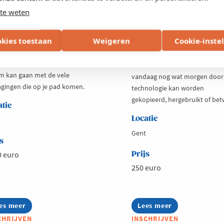
oductiemanagers
Bescherm wat AI
te weten
morgen kan kopiëre
it lerend netwerk ga je samen
okies toestaan
Weigeren
Cookie-inste
productiemanagers van andere
AI verandert razendsnel hoe
jven aan de slag. De focus ligt
bedrijven creëren, innoveren e
oe je je impact kan vergroten
concurreren. Maar hoe bescher
m kan gaan met de vele
vandaag nog wat morgen door
agingen die op je pad komen.
technologie kan worden
gekopieerd, hergebruikt of bet
atie
Locatie
Gent
s
0 euro
Prijs
250 euro
es meer
out
Lees meer
about
oductiemanagers
Bescherm
CHRIJVEN
INSCHRIJVEN
wat