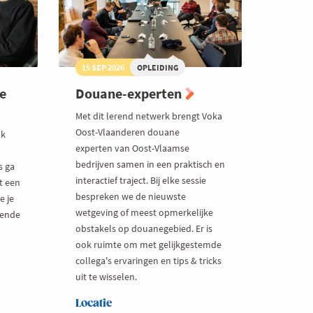
15 SEP 2026
OPLEIDING
re
Douane-experten
Met dit lerend netwerk brengt Voka
Oost-Vlaanderen douane
ak
experten van Oost-Vlaamse
bedrijven samen in een praktisch en
s ga
interactief traject. Bij elke sessie
t een
bespreken we de nieuwste
e je
wetgeving of meest opmerkelijke
rende
obstakels op douanegebied. Er is
ook ruimte om met gelijkgestemde
collega's ervaringen en tips & tricks
uit te wisselen.
Locatie