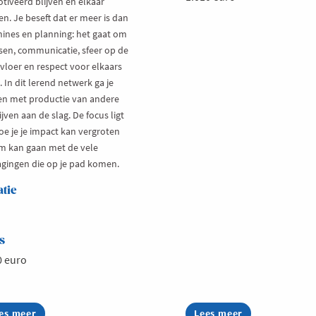
tiveerd blijven en elkaar
n. Je beseft dat er meer is dan
ines en planning: het gaat om
en, communicatie, sfeer op de
vloer en respect voor elkaars
 In dit lerend netwerk ga je
n met productie van andere
jven aan de slag. De focus ligt
oe je je impact kan vergroten
m kan gaan met de vele
agingen die op je pad komen.
atie
s
0 euro
es meer
out
Lees meer
about