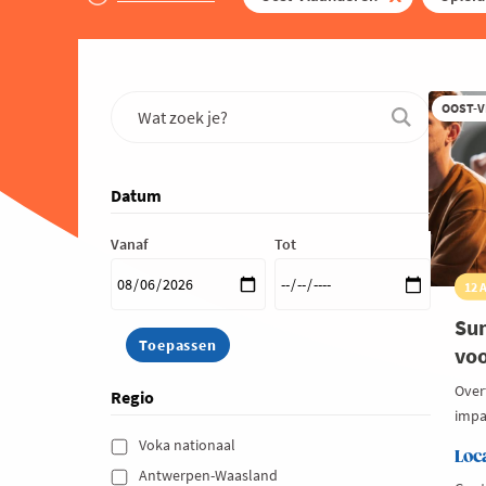
OOST-
Datum
Vanaf
Tot
12 
Su
voo
Over
Regio
impa
Voka nationaal 
Loc
Antwerpen-Waasland 