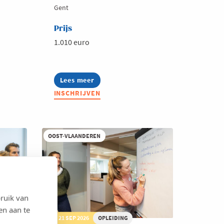
Gent
Prijs
1.010 euro
Lees meer
about
Douane-
INSCHRIJVEN
experten
OOST-VLAANDEREN
ruik van
en aan te
21 SEP 2026
OPLEIDING