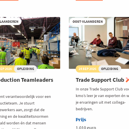
AI
morgen
kan
kopiëren
VLAANDEREN
OOST-VLAANDEREN
SEP 2026
OPLEIDING
24 SEP 2026
OPLEIDING
duction Teamleaders
Trade Support Club
In onze Trade Support Club vo
kmo’s leer je van experten én w
ent verantwoordelijk voor een
je ervaringen uit met collega-
uctieteam. Je stuurt
bedrijven.
werkers aan, zorgt dat de
ning en de kwaliteitsnormen
Prijs
ald worden én dat mensen
1.010 euro