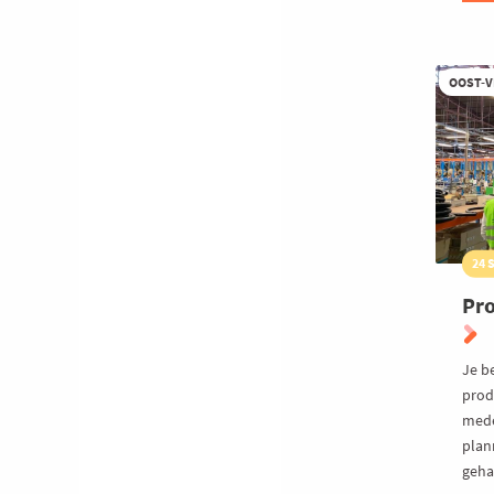
OOST-
24 
Pro
Je b
prod
mede
plan
geha