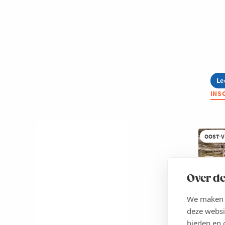
Le
ab
Su
INS
Ne
m
pl
en
re
OOST-
Over de
We maken g
deze websi
16 
bieden en 