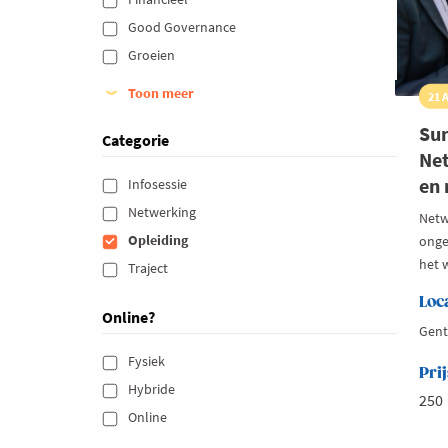
Good Governance 
Groeien 
Toon meer
21 
Su
Categorie
Net
en 
Infosessie 
Netwerking 
Netw
Opleiding 
onge
het 
Traject 
Loc
Online?
Gent
Fysiek 
Prij
Hybride 
250
Online 