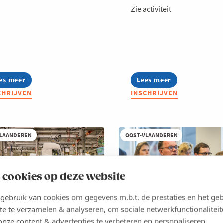
Zie activiteit
es meer
out
Lees meer
about
mmerSchool:
Ronde
CHRIJVEN
INSCHRIJVEN
twerken
Tafel
et
Circulaire
ezier
economie
sultaat
VLAANDEREN
OOST-VLAANDEREN
 cookies op deze website
ebruik van cookies om gegevens m.b.t. de prestaties en het geb
te te verzamelen & analyseren, om sociale netwerkfunctionaliteit
SEP 2026
OPLEIDING
17 SEP 2026
OPLEIDING
onze content & advertenties te verbeteren en personaliseren.