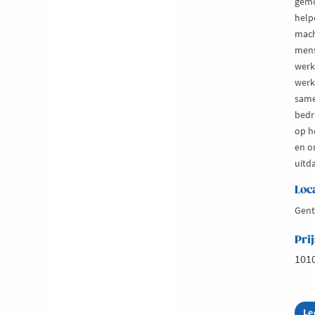
gemo
helpe
mach
mens
werk
werk.
same
bedri
op h
en o
uitd
Loc
Gent
Prij
101
Le
ab