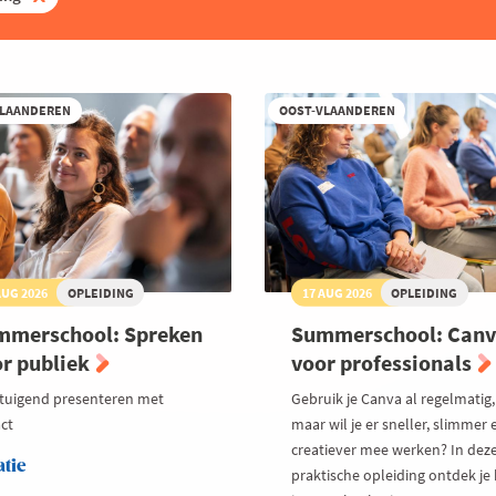
VLAANDEREN
OOST-VLAANDEREN
AUG 2026
OPLEIDING
17 AUG 2026
OPLEIDING
mmerschool: Spreken
Summerschool: Can
r publiek
voor professionals
tuigend presenteren met
Gebruik je Canva al regelmatig,
ct
maar wil je er sneller, slimmer 
creatiever mee werken? In dez
atie
praktische opleiding ontdek je