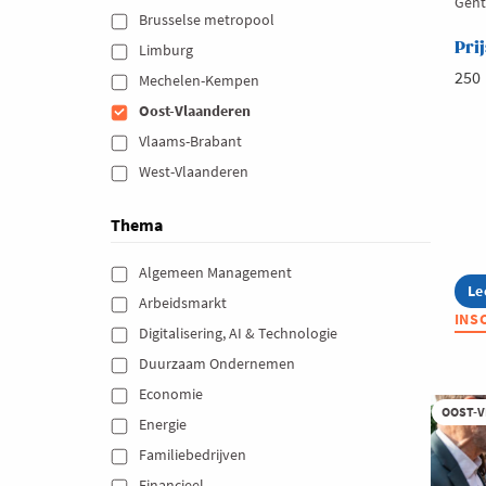
Gent
Brusselse metropool 
Prij
Limburg 
250
Mechelen-Kempen 
Oost-Vlaanderen 
Vlaams-Brabant 
West-Vlaanderen 
Thema
Algemeen Management 
Le
ab
Arbeidsmarkt 
Su
INS
Sp
Digitalisering, AI & Technologie 
vo
Duurzaam Ondernemen 
pu
Economie 
OOST-
Energie 
Familiebedrijven 
Financieel 