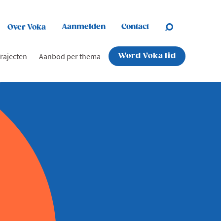
Aanmelden
Contact
Over Voka
rajecten
Aanbod per thema
Word Voka lid