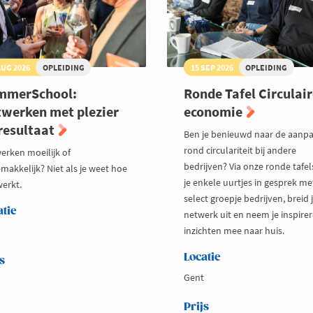
AUG 2026
OPLEIDING
15 SEP 2026
OPLEIDING
mmerSchool:
Ronde Tafel Circulai
werken met plezier
economie
resultaat
Ben je benieuwd naar de aanp
rond circulariteit bij andere
erken moeilijk of
bedrijven? Via onze ronde tafel
makkelijk? Niet als je weet hoe
je enkele uurtjes in gesprek me
werkt.
select groepje bedrijven, breid j
atie
netwerk uit en neem je inspire
inzichten mee naar huis.
Locatie
s
Gent
Prijs