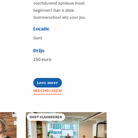
voortdurend opnieuw moet
beginnen? Dan is deze
Summerschool iets voor jou.
Locatie
Gent
Prijs
250 euro
Lees meer
about
Summerschool:
INSCHRIJVEN
Content
zonder
stress,
creatieve
formats
OOST-VLAANDEREN
die
blijven
werken