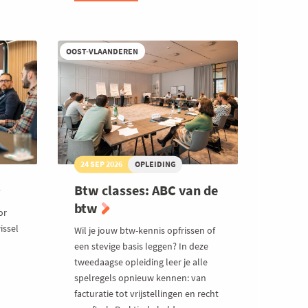
Slim
verlonen
met
een
OOST-VLAANDEREN
mobiliteitsbudget
24 SEP 2026
OPLEIDING
Btw classes: ABC van de
btw
or
issel
Wil je jouw btw-kennis opfrissen of
een stevige basis leggen? In deze
tweedaagse opleiding leer je alle
spelregels opnieuw kennen: van
facturatie tot vrijstellingen en recht