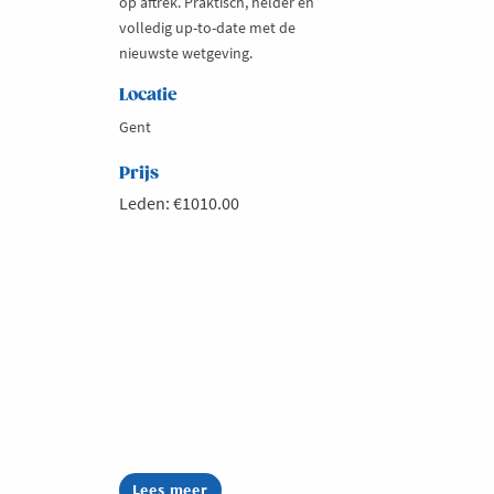
op aftrek. Praktisch, helder en
volledig up-to-date met de
nieuwste wetgeving.
Locatie
Gent
Prijs
Leden: €1010.00
Lees meer
about