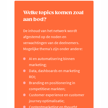
Welke topics komen zoal
aan bod?
De inhoud van het netwerk wordt
afgestemd op de noden en
verwachtingen van de deelnemers.
Mogelijke thema’s zijn onder andere:
AI en automatisering binnen
marketing;
Data, dashboards en marketing
ROI;
Branding en positionering in
competitieve markten;
Customer experience en customer
journey optimalisatie;
Contentmarketing en thought