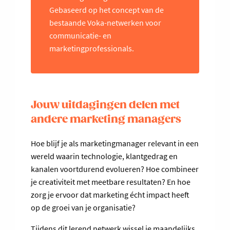
Gebaseerd op het concept van de
bestaande Voka-netwerken voor
communicatie- en
marketingprofessionals.
Jouw uitdagingen delen met
andere marketing managers
Hoe blijf je als marketingmanager relevant in een
wereld waarin technologie, klantgedrag en
kanalen voortdurend evolueren? Hoe combineer
je creativiteit met meetbare resultaten? En hoe
zorg je ervoor dat marketing écht impact heeft
op de groei van je organisatie?
Tijdens dit lerend netwerk wissel je maandelijks