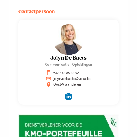
Contactpersoon
Jolyn De Baets
Communicatie - Opleidingen
+32 472 88 92 02
jolyn.debaets@voka.be
Oost-Vlaanderen