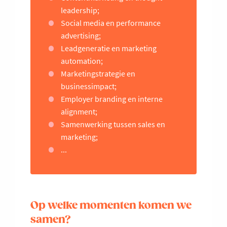
leadership;
Social media en performance
advertising;
Leadgeneratie en marketing
automation;
Marketingstrategie en
businessimpact;
Employer branding en interne
alignment;
Samenwerking tussen sales en
marketing;
...
Op welke momenten komen we
samen?