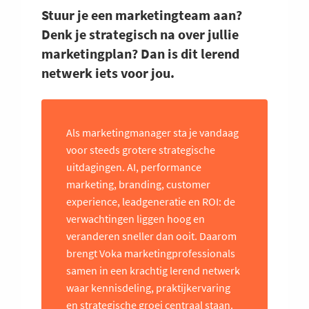
Stuur je een marketingteam aan?
Denk je strategisch na over jullie
marketingplan? Dan is dit lerend
netwerk iets voor jou.
Als marketingmanager sta je vandaag
voor steeds grotere strategische
uitdagingen. AI, performance
marketing, branding, customer
experience, leadgeneratie en ROI: de
verwachtingen liggen hoog en
veranderen sneller dan ooit. Daarom
brengt Voka marketingprofessionals
samen in een krachtig lerend netwerk
waar kennisdeling, praktijkervaring
en strategische groei centraal staan.