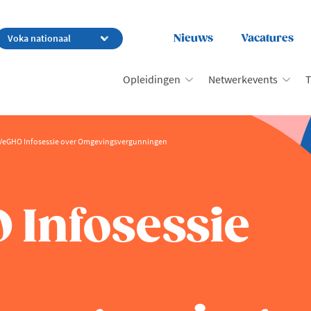
Nieuws
Vacatures
Opleidingen
Netwerkevents
T
VeGHO Infosessie over Omgevingsvergunningen
 Infosessie