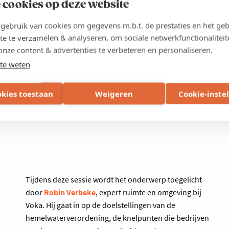
 cookies op deze website
ebruik van cookies om gegevens m.b.t. de prestaties en het geb
e:
te te verzamelen & analyseren, om sociale netwerkfunctionaliteit
onze content & advertenties te verbeteren en personaliseren.
te weten
r vergunningsaanvragen
iden op toekomstige vergunningstrajecten
okies toestaan
Weigeren
Cookie-inste
r investeringen en duurzame projecten
Tijdens deze sessie wordt het onderwerp toegelicht
door
Robin Verbeke
, expert ruimte en omgeving bij
Voka. Hij gaat in op de doelstellingen van de
hemelwaterverordening, de knelpunten die bedrijven