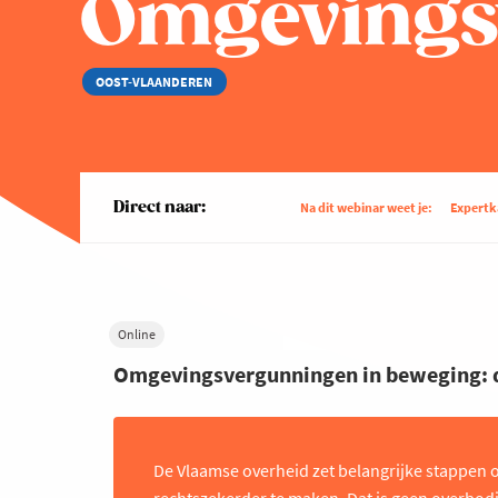
Omgevings
OOST-VLAANDEREN
Direct naar:
Na dit webinar weet je:
Expertk
Online
Omgevingsvergunningen in beweging: d
De Vlaamse overheid zet belangrijke stappen
rechtszekerder te maken. Dat is geen overbod