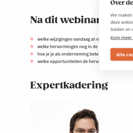
Over de
We maken g
Na dit webinar weet j
deze websi
bieden en 
Kom meer 
welke wijzigingen vandaag al relevant zijn voo
welke hervormingen nog in de pijplijn zitten
hoe je je als onderneming beter kunt voorbere
Alle co
welke opportuniteiten de hervorming biedt voo
Expertkadering