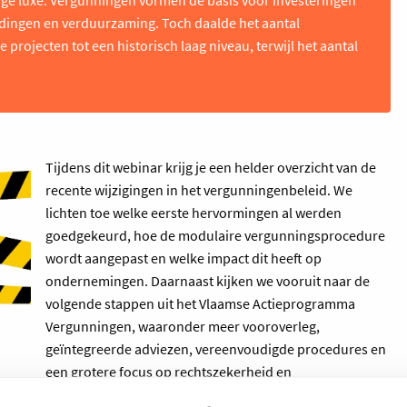
reidingen en verduurzaming. Toch daalde het aantal
projecten tot een historisch laag niveau, terwijl het aantal
Tijdens dit webinar krijg je een helder overzicht van de
recente wijzigingen in het vergunningenbeleid. We
lichten toe welke eerste hervormingen al werden
goedgekeurd, hoe de modulaire vergunningsprocedure
wordt aangepast en welke impact dit heeft op
ondernemingen. Daarnaast kijken we vooruit naar de
volgende stappen uit het Vlaamse Actieprogramma
Vergunningen, waaronder meer vooroverleg,
geïntegreerde adviezen, vereenvoudigde procedures en
een grotere focus op rechtszekerheid en
voorspelbaarheid.