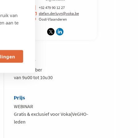
+32 479 90 12 27
stefan.derluyn@voka.be
ruik van
Oost-Vlaanderen
en aan te
llingen
Wanneer
11 september
van 9u00 tot 10u30
Prijs
WEBINAR
Gratis & exclusief voor Voka|VeGHO-
leden