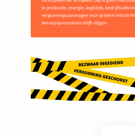
in productie, energie, logistiek, bedrijfsuitb
vergunningsaanvragen voor grotere industriële 
beroepsprocedures blijft stijgen.