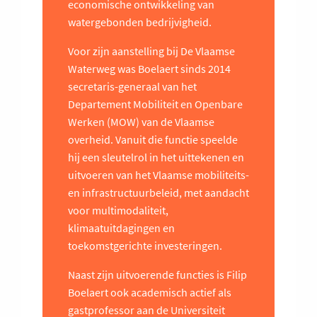
economische ontwikkeling van
watergebonden bedrijvigheid.
Voor zijn aanstelling bij De Vlaamse
Waterweg was Boelaert sinds 2014
secretaris-generaal van het
Departement Mobiliteit en Openbare
Werken (MOW) van de Vlaamse
overheid. Vanuit die functie speelde
hij een sleutelrol in het uittekenen en
uitvoeren van het Vlaamse mobiliteits-
en infrastructuurbeleid, met aandacht
voor multimodaliteit,
klimaatuitdagingen en
toekomstgerichte investeringen.
Naast zijn uitvoerende functies is Filip
Boelaert ook academisch actief als
gastprofessor aan de Universiteit