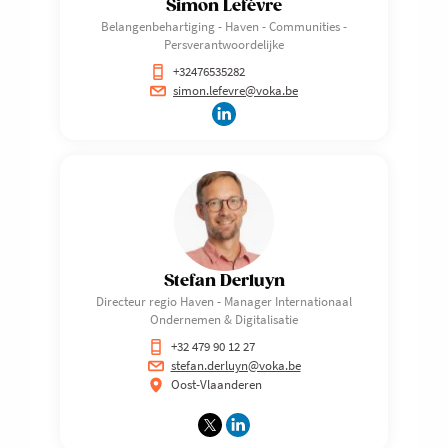
Simon Lefèvre
Belangenbehartiging - Haven - Communities -
Persverantwoordelijke
+32476535282
simon.lefevre@voka.be
Stefan Derluyn
Directeur regio Haven - Manager Internationaal
Ondernemen & Digitalisatie
+32 479 90 12 27
stefan.derluyn@voka.be
Oost-Vlaanderen