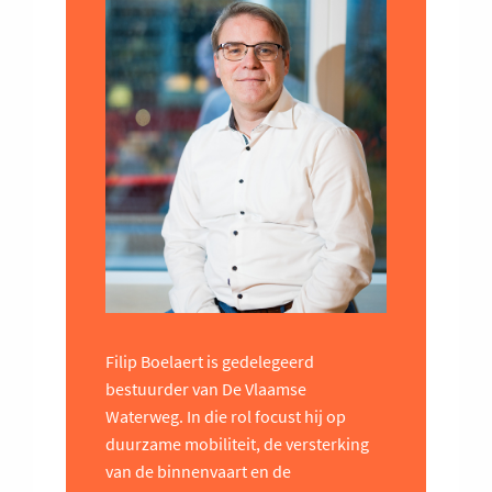
Filip Boelaert is gedelegeerd
bestuurder van De Vlaamse
Waterweg. In die rol focust hij op
duurzame mobiliteit, de versterking
van de binnenvaart en de