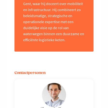
Gent, waar hij doceert over mobiliteit
en infrastructuur. Hij combineert zo
beleidsmatige, strategische en
operationele expertise met een
duidelijke visie op de rol van
waterwegen binnen een duurzame en
efficiënte logistieke keten.
Contactpersonen