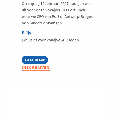
Op vrijdag 19 februari 2027 nodigen we u
uit voor onze Voka|VeGHO Portlunch,
waar we CEO van Port of Antwerp-Bruges,
Rob Smeets ontvangen.
Prijs
Exclusief voor Voka|VeGHO leden
Lees meer
about
Voka|VeGHO
INSCHRIJVEN
Portlunch
met
Rob
Smeets,
CEO
van
Port
of
Antwerp-
Bruges