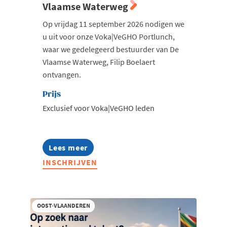
Vlaamse Waterweg
Milieu
Op vrijdag 11 september 2026 nodigen we
Mobiliteit
u uit voor onze Voka|VeGHO Portlunch,
waar we gedelegeerd bestuurder van De
Netwerking
Vlaamse Waterweg, Filip Boelaert
Onderwijs
ontvangen.
Opvolging en Overname
Prijs
Persoonlijke vaardigheden
Exclusief voor Voka|VeGHO leden
Regeringsvorming
Retail
Lees meer
about
Ruimtelijke ordening en Infrastructuur
Voka|VeGHO
INSCHRIJVEN
Portlunch
Scale-ups
met
Filip
Starten
Boelaert,
ceo
Strategie
OOST-VLAANDEREN
van
Supply Chain
De