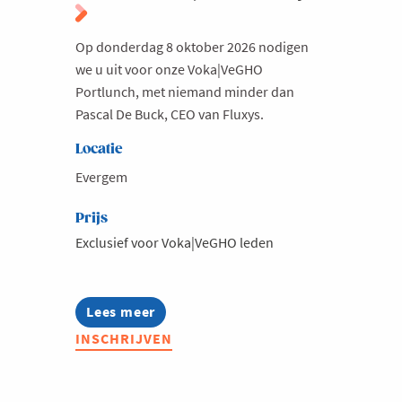
Op donderdag 8 oktober 2026 nodigen
we u uit voor onze Voka|VeGHO
Portlunch, met niemand minder dan
Pascal De Buck, CEO van Fluxys.
Locatie
Evergem
Prijs
Exclusief voor Voka|VeGHO leden
Lees meer
about
Voka|VeGHO
INSCHRIJVEN
Portlunch
met
Pascal
De