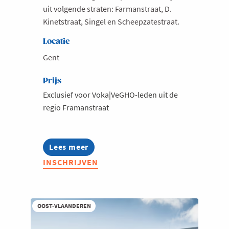
uit volgende straten: Farmanstraat, D.
Kinetstraat, Singel en Scheepzatestraat.
Locatie
Gent
Prijs
Exclusief voor Voka|VeGHO-leden uit de
regio Framanstraat
Lees meer
about
Voka|VeGHO
INSCHRIJVEN
-
Clustermeeting
Farmanstraat
OOST-VLAANDEREN