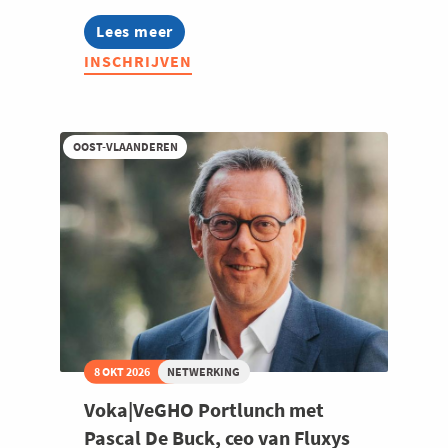
Lees meer
about
Voka|VeGHO
INSCHRIJVEN
Infosessie
ISPS
OOST-VLAANDEREN
8 OKT 2026
NETWERKING
Voka|VeGHO Portlunch met
Pascal De Buck, ceo van Fluxys