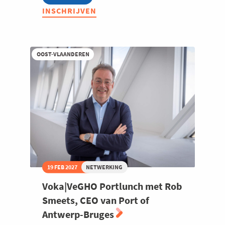
Voka|VeGHO
INSCHRIJVEN
voorprogramma
Nieuwjaarsreceptie
2027
OOST-VLAANDEREN
19 FEB 2027
NETWERKING
Voka|VeGHO Portlunch met Rob
Smeets, CEO van Port of
Antwerp-Bruges