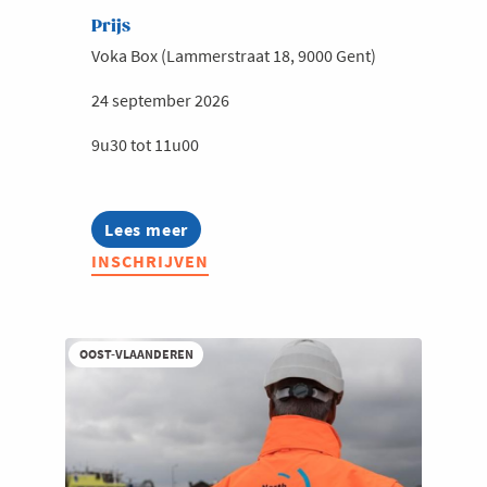
Prijs
Voka Box (Lammerstraat 18, 9000 Gent)
24 september 2026
9u30 tot 11u00
Lees meer
about
Infosessie
INSCHRIJVEN
Talentmissie
Zuid-
Afrika
OOST-VLAANDEREN