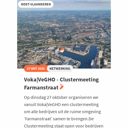
Buck,
OOST-VLAANDEREN
ceo
van
Fluxys
27 OKT 2026
NETWERKING
Voka|VeGHO - Clustermeeting
Farmanstraat
Op dinsdag 27 oktober organiseren we
vanuit Voka|VeGHO een clustermeeting
om alle bedrijven uit de ruime omgeving
‘Farmanstraat’ samen te brengen.De
Clustermeeting staat open voor bedrijven