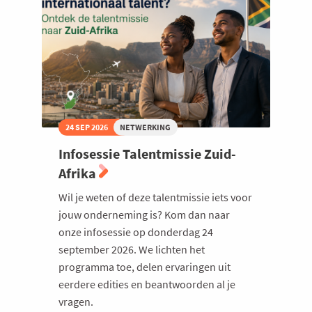
Vlaamse
Welzijn en gezondheidszorg
Waterweg
24 SEP 2026
NETWERKING
Infosessie Talentmissie Zuid-
Afrika
Wil je weten of deze talentmissie iets voor
jouw onderneming is? Kom dan naar
onze infosessie op donderdag 24
september 2026. We lichten het
programma toe, delen ervaringen uit
eerdere edities en beantwoorden al je
vragen.