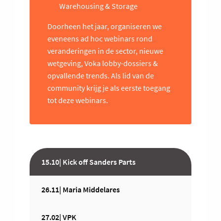
Warehousing & Storage
Doorheen het jaar, organiseren we
eveneens ad hoc webinars rond
veranderingen in de sector, nieuwe
wetgeving, Voka lobby-dossiers &
opvallende trends. Als lid van de
community krijg je als eerste toegang
tot deze webinars.
15.10| Kick off Sanders Parts
26.11| Maria Middelares
27.02| VPK