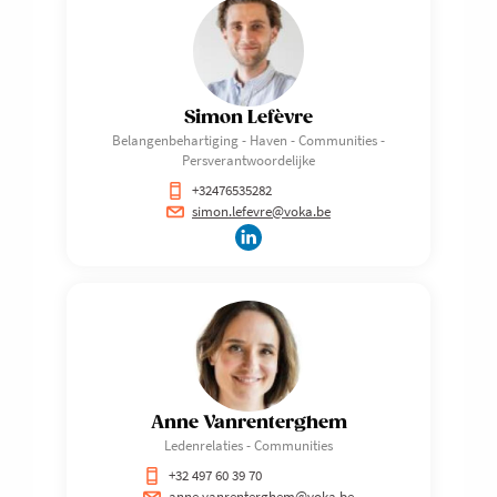
Simon Lefèvre
Belangenbehartiging - Haven - Communities -
Persverantwoordelijke
+32476535282
simon.lefevre@voka.be
Anne Vanrenterghem
Ledenrelaties - Communities
+32 497 60 39 70
anne.vanrenterghem@voka.be