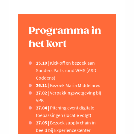
Programma in
het kort
15.10
| Kick-off en bezoek aan
Sanders Parts rond WMS (ASD
Coddens)
26.11
| Bezoek Maria Middelares
27.02
| Verpakkingswetgeving bij
VPK
27.04 |
Pitching event digitale
toepassingen (locatie volgt)
27.05 |
Bezoek supply chain in
beeld bij Experience Center