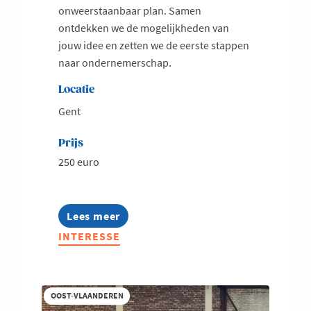
onweerstaanbaar plan. Samen
ontdekken we de mogelijkheden van
jouw idee en zetten we de eerste stappen
naar ondernemerschap.
Locatie
Gent
Prijs
250 euro
Lees meer
about
Bryo
INTERESSE
StandUp
Oost-
Vlaanderen
najaar
2026
OOST-VLAANDEREN