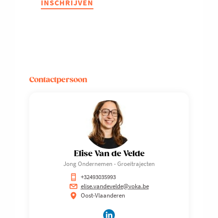
INSCHRIJVEN
met
een
raad
van
advies
voor
start-
en
Contactpersoon
scale-
ups
Elise Van de Velde
Jong Ondernemen - Groeitrajecten
+32493035993
elise.vandevelde@voka.be
Oost-Vlaanderen