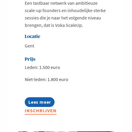
Een tastbaar netwerk van ambitieuze
scale-up founders en inhoudelijke sterke
sessies die je naar het volgende niveau
brengen, dat is Voka ScaleUp.
Locatie
Gent
Prijs
Leden: 1.500 euro
Niet-leden: 1.800 euro
Lees meer
about
Voka
INSCHRIJVEN
ScaleUp
Oost-
Vlaanderen