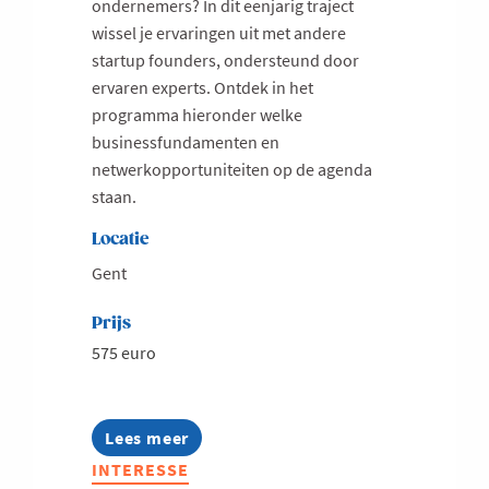
ondernemers? In dit eenjarig traject
wissel je ervaringen uit met andere
startup founders, ondersteund door
ervaren experts. Ontdek in het
programma hieronder welke
businessfundamenten en
netwerkopportuniteiten op de agenda
staan.
Locatie
Gent
Prijs
575 euro
Lees meer
about
Bryo
INTERESSE
StartUp