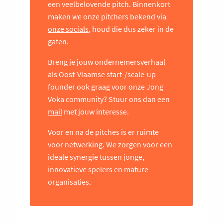
een veelbelovende pitch. Binnenkort
maken we onze pitchers bekend via
onze socials
, houd die dus zeker in de
gaten.
Breng je jouw ondernemersverhaal
als Oost-Vlaamse start-/scale-up
founder ook graag voor onze Jong
Voka community? Stuur ons dan een
mail
met jouw interesse.
Voor en na de pitches is er ruimte
voor netwerking. We zorgen voor een
ideale synergie tussen jonge,
innovatieve spelers en mature
organisaties.