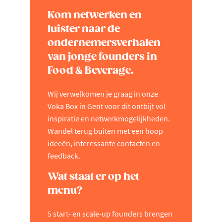
Kom netwerken en
luister naar de
ondernemersverhalen
van jonge founders in
Food & Beverage.
Wij verwelkomen je graag in onze
Voka Box in Gent voor dit ontbijt vol
inspiratie en netwerkmogelijkheden.
Wandel terug buiten met een hoop
ideeën, interessante contacten en
feedback.
Wat staat er op het
menu?
5 start- en scale-up founders brengen