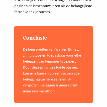
pagina’s en beschouwt lezen als de belangrijkste
factor voor zijn succes.
Conclusie
De beurswetten van Warren Buffett
zijn tijdloos en toepasbaar voor elke
belegger, van beginner tot expert.
Door deze principes toe te passen,
kun je je kansen op een succesvolle
beleggingscarrière aanzienlijk
vergroten. Beleggen is geen sprint,
maar een marathon.