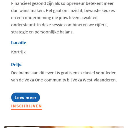
Financieel gezond zijn als solopreneur betekent meer
dan winst maken. Het gaat om inzicht, bewuste keuzes
en een onderneming die jouw levenskwaliteit
ondersteunt. In deze sessie combineren we cijfers,
strategie en persoonlijke balans.
Locatie
Kortrijk
Prijs
Deelname aan dit event is gratis en exclusief voor leden
van de Voka One-community bij Voka West-Vlaanderen.
Lees meer
about
Voka
INSCHRIJVEN
One:
Financieel
gezond
als