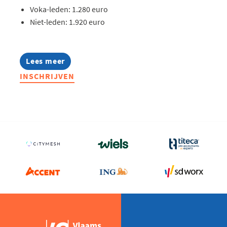
Voka-leden: 1.280 euro
Niet-leden: 1.920 euro
Lees meer
about
Lerend
INSCHRIJVEN
Netwerk
Management
Assistants
2026