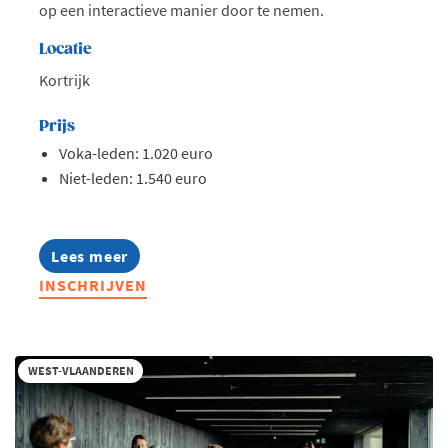
op een interactieve manier door te nemen.
Locatie
Kortrijk
Prijs
Voka-leden: 1.020 euro
Niet-leden: 1.540 euro
Lees meer
about
Opleiding:
INSCHRIJVEN
Het
abc
van
btw,
opfrissing
WEST-VLAANDEREN
basisregels
(en
nieuwigheden)