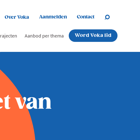
Aanmelden
Contact
Over Voka
rajecten
Aanbod per thema
Word Voka lid
et van