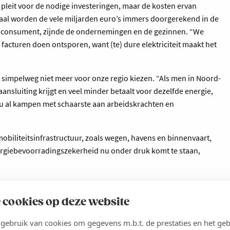
pleit voor de nodige investeringen, maar de kosten ervan
inaal worden de vele miljarden euro’s immers doorgerekend in de
eindconsument, zijnde de ondernemingen en de gezinnen. “We
facturen doen ontsporen, want (te) dure elektriciteit maakt het
n simpelweg niet meer voor onze regio kiezen. “Als men in Noord-
ansluiting krijgt en veel minder betaalt voor dezelfde energie,
 nu al kampen met schaarste aan arbeidskrachten en
biliteitsinfrastructuur, zoals wegen, havens en binnenvaart,
energiebevoorradingszekerheid nu onder druk komt te staan,
 cookies op deze website
Deel
ebruik van cookies om gegevens m.b.t. de prestaties en het geb