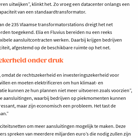
en uitwijken”, klinkt het. Zo vroeg een datacenter onlangs een
capaciteit van een standaardtransformator.
 van de 235 Vlaamse transformatorstations dreigt het net
rden toegekend. Elia en Fluvius bereiden nu een reeks
exibele aansluitcontracten werken. Daarbij krijgen bedrijven
teit, afgestemd op de beschikbare ruimte op het net.
zekerheid onder druk
g, omdat de rechtszekerheid en investeringszekerheid voor
llen en moeten elektrificeren om hun klimaat- en
uatie kunnen ze hun plannen niet meer uitvoeren zoals voorzien”,
ele aansluitingen, waarbij bedrijven op piekmomenten kunnen
ressant, maar zijn economisch een probleem. Het tast de
aan.”
iciteitsnetten om meer aansluitingen mogelijk te maken. Deze
ers spreken van meerdere miljarden euro’s die nodig zullen zijn