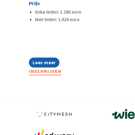
Prijs
Voka-leden: 1.280 euro
Niet-leden: 1.920 euro
Lees meer
about
Lerend
INSCHRIJVEN
Netwerk
Energie
2026-
2027