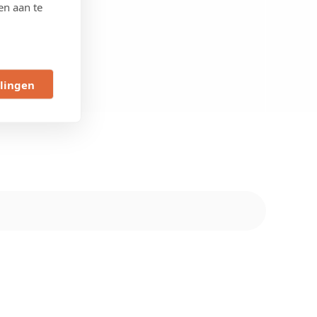
en aan te
llingen