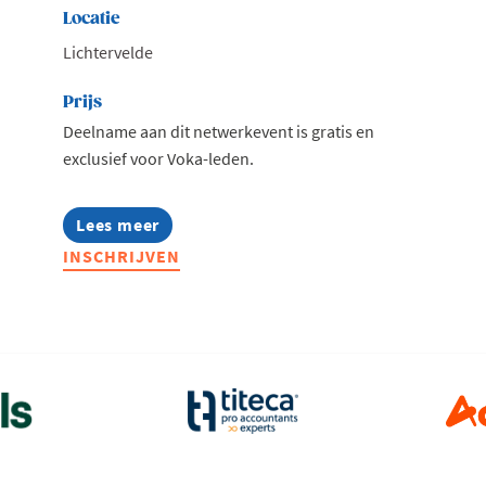
Locatie
Lichtervelde
Prijs
Deelname aan dit netwerkevent is gratis en
exclusief voor Voka-leden.
Lees meer
about
What's
INSCHRIJVEN
Hot
in
Circulair
grondstoffenbeheer
bij
Paneltim