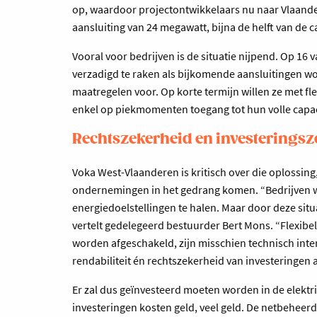
op, waardoor projectontwikkelaars nu naar Vlaander
aansluiting van 24 megawatt, bijna de helft van de 
Vooral voor bedrijven is de situatie nijpend. Op 16
verzadigd te raken als bijkomende aansluitingen wo
maatregelen voor. Op korte termijn willen ze met fl
enkel op piekmomenten toegang tot hun volle capaci
Rechtszekerheid en investerings
Voka West-Vlaanderen is kritisch over die oplossin
ondernemingen in het gedrang komen. “Bedrijven wi
energiedoelstellingen te halen. Maar door deze sit
vertelt gedelegeerd bestuurder Bert Mons. “Flexib
worden afgeschakeld, zijn misschien technisch inte
rendabiliteit én rechtszekerheid van investeringen 
Er zal dus geïnvesteerd moeten worden in de elektr
investeringen kosten geld, veel geld. De netbeheerd