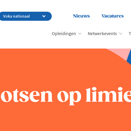
Nieuws
Vacatures
Opleidingen
Netwerkevents
T
otsen op limi