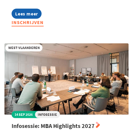
Lees meer
about
Lerend
INSCHRIJVEN
Netwerk
Management
Assistants
2026
WEST-VLAANDEREN
14 SEP 2026
INFOSESSIE
Infosessie: MBA Highlights 2027