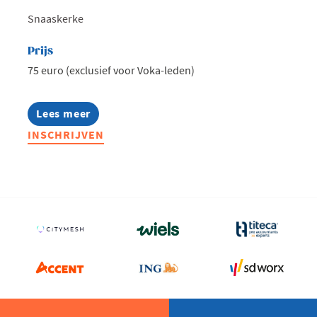
Snaaskerke
Prijs
75 euro (exclusief voor Voka-leden)
Lees meer
about
Voka
INSCHRIJVEN
Connect
@
Lithobeton