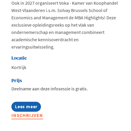
Ook in 2027 organiseert Voka - Kamer van Koophandel
West-Vlaanderen i.s.m. Solvay Brussels School of
Economics and Management de MBA Highlights! Deze
exclusieve opleidingsreeks op het vlak van
ondernemerschap en management combineert
academische kennisoverdracht en
ervaringsuitwisseling.
Locatie
Kortrijk
Prijs
Deelname aan deze infosessie is gratis.
Lees meer
about
Infosessie:
INSCHRIJVEN
MBA
Highlights
2027