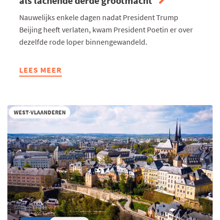
als lachende derde grootmacht
Nauwelijks enkele dagen nadat President Trump
Beijing heeft verlaten, kwam President Poetin er over
dezelfde rode loper binnengewandeld.
LEES MEER
ABOUT
ONDERNEMERS
&
CO:
WEST-VLAANDEREN
CAPITALATWORK
-
CHINA
ALS
LACHENDE
DERDE
GROOTMACHT