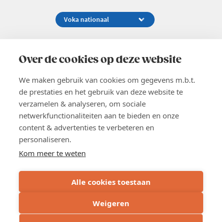
Koningsstraat 154-158, 1000 Brussel
02 229 81 11
Over de cookies op deze website
info@voka.be
We maken gebruik van cookies om gegevens m.b.t.
de prestaties en het gebruik van deze website te
verzamelen & analyseren, om sociale
netwerkfunctionaliteiten aan te bieden en onze
content & advertenties te verbeteren en
EN
personaliseren.
Pers
Nieuwsbrief
Kom meer te weten
Vacatures
Word lid
Alle cookies toestaan
Voka 2026
Algemene voorwaarden
Weigeren
Privacyverklaring
Cookie verklaring