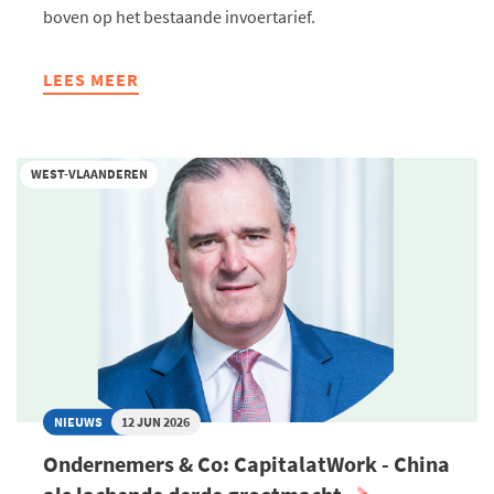
boven op het bestaande invoertarief.
LEES MEER
ABOUT
NIEUWE
AMERIKAANSE
INVOERHEFFINGEN
WEST-VLAANDEREN
ZIJN
VAN
KRACHT:
WAT
BETEKENT
DIT
VOOR
EU-
EXPORTEURS?
NIEUWS
12 JUN 2026
Ondernemers & Co: CapitalatWork - China