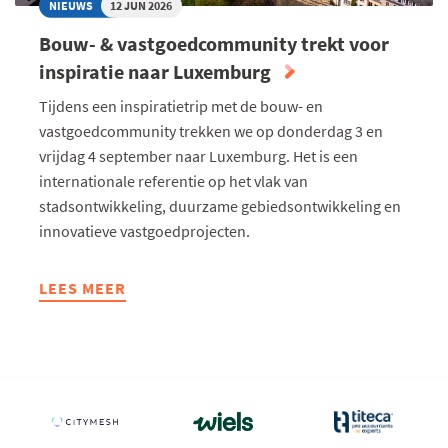
NIEUWS
12 JUN 2026
Bouw- & vastgoedcommunity trekt voor
inspiratie naar Luxemburg
Tijdens een inspiratietrip met de bouw- en
vastgoedcommunity trekken we op donderdag 3 en
vrijdag 4 september naar Luxemburg. Het is een
internationale referentie op het vlak van
stadsontwikkeling, duurzame gebiedsontwikkeling en
innovatieve vastgoedprojecten.
LEES MEER
ABOUT
BOUW-
&
VASTGOEDCOMMUNITY
TREKT
VOOR
INSPIRATIE