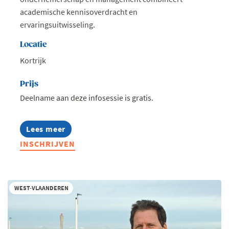
academische kennisoverdracht en
ervaringsuitwisseling.
Locatie
Kortrijk
Prijs
Deelname aan deze infosessie is gratis.
Lees meer
about
Infosessie:
INSCHRIJVEN
MBA
Highlights
2027
WEST-VLAANDEREN