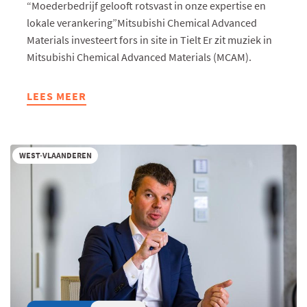
“Moederbedrijf gelooft rotsvast in onze expertise en
lokale verankering”Mitsubishi Chemical Advanced
Materials investeert fors in site in Tielt Er zit muziek in
Mitsubishi Chemical Advanced Materials (MCAM).
LEES MEER
ABOUT
MITSUBISHI
CHEMICAL
ADVANCED
WEST-VLAANDEREN
MATERIALS
INVESTEERT
FORS
IN
SITE
IN
TIELT