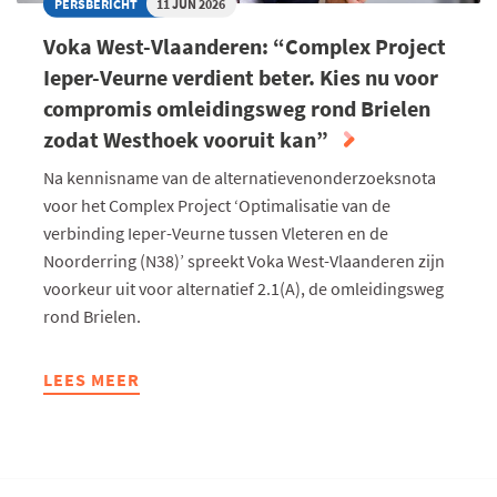
PERSBERICHT
11 JUN 2026
Voka West-Vlaanderen: “Complex Project
Ieper-Veurne verdient beter. Kies nu voor
compromis omleidingsweg rond Brielen
zodat Westhoek vooruit kan”
Na kennisname van de alternatievenonderzoeksnota
voor het Complex Project ‘Optimalisatie van de
verbinding Ieper-Veurne tussen Vleteren en de
Noorderring (N38)’ spreekt Voka West-Vlaanderen zijn
voorkeur uit voor alternatief 2.1(A), de omleidingsweg
rond Brielen.
LEES MEER
ABOUT
VOKA
WEST-
VLAANDEREN:
“COMPLEX