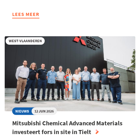
LEES MEER
ABOUT
SPITSSTROKEN
E403
-
WEST-VLAANDEREN
"EEN
STAP
IN
DE
GOEDE
RICHTING
MAAR
GEEN
ROBUUSTE
NOCH
NIEUWS
12 JUN 2026
DUURZAME
Mitsubishi Chemical Advanced Materials
OPLOSSING"
investeert fors in site in Tielt