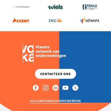
PROJECT
IEPER-
VEURNE
VERDIENT
BETER.
KIES
NU
VOOR
COMPROMIS
OMLEIDINGSWEG
ROND
BRIELEN
ZODAT
WESTHOEK
VOORUIT
KAN”
ALLE KANTOREN EN MEDEWERKERS