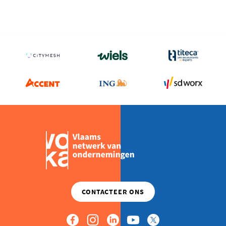
@
Lithobeton