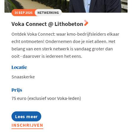
16 SEP 2026
NETWERKING
Voka Connect @ Lithobeton
Ontdek Voka Connect: waar kmo-bedrijfsleiders elkaar
echt ontmoeten! Ondernemen doe je niet alleen. Het
belang van een sterk netwerk is vandaag groter dan
ooit - daarover is iedereen het eens.
Locatie
Snaaskerke
Prijs
75 euro (exclusief voor Voka-leden)
Lees meer
about
Voka
INSCHRIJVEN
Connect