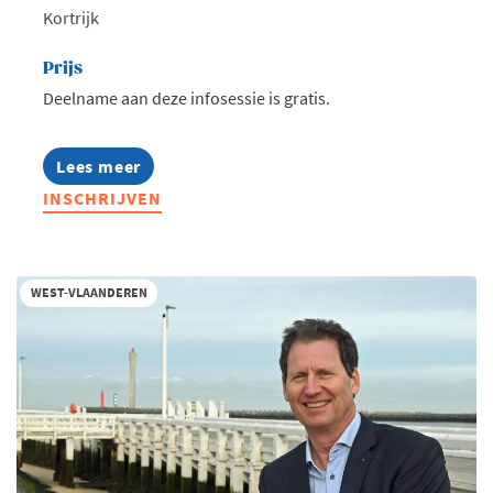
Kortrijk
Prijs
Deelname aan deze infosessie is gratis.
Lees meer
about
Infosessie:
INSCHRIJVEN
MBA
Highlights
2027
WEST-VLAANDEREN