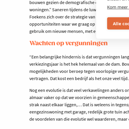
bouwen gezien de demografische evolutie (eenouder
Kom meer 
woningen.” Saneren tijdens de luwte in de business
Foekens zich over de strategie van het bedrijf. “We
Alle co
opportuniteiten waar we graag op inspelen. De vraag 
gebruik om nieuwe mensen, met een specifieke kenn
Wachten op vergunningen
“Een belangrijke hindernis is dat vergunningen lang o
verkiezingsjaar is het hek helemaal van de dam. B
mogelijkheden voor beroep tegen voorlopige vergu
vertragen. Dat kost een bedrijf als het onze veel tijd.
Nog een evolutie is dat veel verkavelingen anders
almaar vaker op dat we voorzien in gemeenschappeli
strak naast elkaar liggen,… Dat is weleens in tege
eengezinswoning met garage, redelijk grote tuin ac
de voordelen van die evolutie wel waarderen, maar o