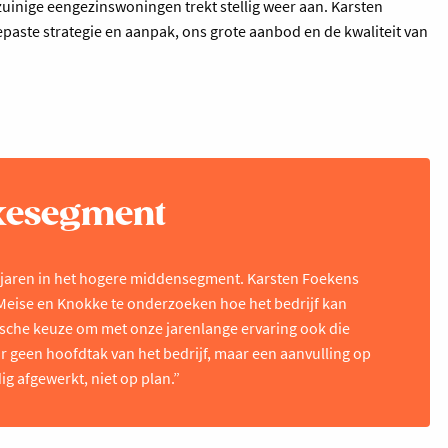
zuinige eengezinswoningen trekt stellig weer aan. Karsten
paste strategie en aanpak, ons grote aanbod en de kwaliteit van
uxesegment
 jaren in het hogere middensegment. Karsten Foekens
 Meise en Knokke te onderzoeken hoe het bedrijf kan
gische keuze om met onze jarenlange ervaring ook die
 geen hoofdtak van het bedrijf, maar een aanvulling op
g afgewerkt, niet op plan.”