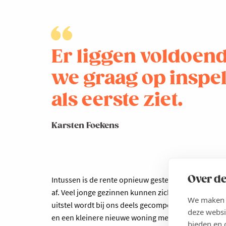
Er liggen voldoen
we graag op inspel
als eerste ziet.
Karsten Foekens
Over de
Intussen is de rente opnieuw gestegen maar zijn de
af. Veel jonge gezinnen kunnen zich de eerste jare
We maken g
uitstel wordt bij ons deels gecompenseerd door me
deze websi
en een kleinere nieuwe woning met modernere techn
bieden en 