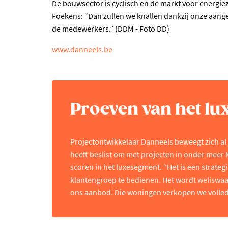
De bouwsector is cyclisch en de markt voor energie
Foekens: “Dan zullen we knallen dankzij onze aange
de medewerkers.” (DDM - Foto DD)
www.danneels.be
Proeven van het l
Projectontwikkelaar Danneels beweegt zich al
heeft beslist om met projecten in onder meer
scoren in het luxesegment. “Het is een strate
klantengroep te bedienen. Het wordt weliswaar
ons aanbod. Die woningen verkopen we volledi