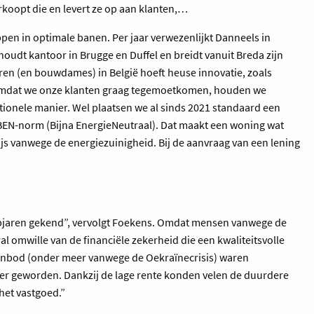
koopt die en levert ze op aan klanten,…
en in optimale banen. Per jaar verwezenlijkt Danneels in
oudt kantoor in Brugge en Duffel en breidt vanuit Breda zijn
eren (en bouwdames) in België hoeft heuse innovatie, zoals
“Omdat we onze klanten graag tegemoetkomen, houden we
ionele manier. Wel plaatsen we al sinds 2021 standaard een
EN-norm (Bijna EnergieNeutraal). Dat maakt een woning wat
s vanwege de energiezuinigheid. Bij de aanvraag van een lening
pjaren gekend”, vervolgt Foekens. Omdat mensen vanwege de
al omwille van de financiële zekerheid die een kwaliteitsvolle
aanbod (onder meer vanwege de Oekraïnecrisis) waren
er geworden. Dankzij de lage rente konden velen de duurdere
het vastgoed.”