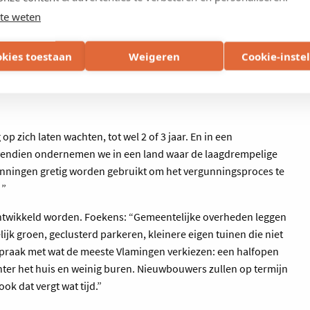
gezinnen, alleenstaanden,…) alvast meer, maar iets kleinere
te weten
 is voor Danneels absoluut niet aan de orde. Wel bezint CEO
 moeten wakker zijn en scherp blijven. Er liggen voldoende
okies toestaan
Weigeren
Cookie-inste
is wie ze als eerste ziet. En maken we van de dip niet beter
is of ervaring aan te trekken?”
p zich laten wachten, tot wel 2 of 3 jaar. En in een
ovendien ondernemen we in een land waar de laagdrempelige
nningen gretig worden gebruikt om het vergunningsproces te
 ”
 ontwikkeld worden. Foekens: “Gemeentelijke overheden leggen
jk groen, geclusterd parkeren, kleinere eigen tuinen die niet
nspraak met wat de meeste Vlamingen verkiezen: een halfopen
hter het huis en weinig buren. Nieuwbouwers zullen op termijn
ok dat vergt wat tijd.”