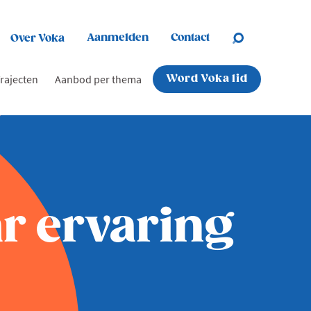
Aanmelden
Contact
Over Voka
rajecten
Aanbod per thema
Word Voka lid
r ervaring