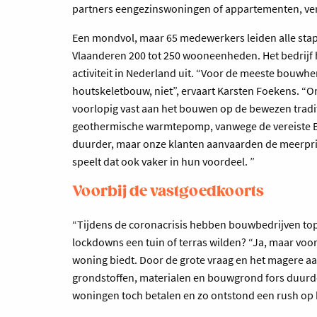
partners eengezinswoningen of appartementen, ver
Een mondvol, maar 65 medewerkers leiden alle stapp
Vlaanderen 200 tot 250 wooneenheden. Het bedrijf h
activiteit in Nederland uit. “Voor de meeste bouwh
houtskeletbouw, niet”, ervaart Karsten Foekens. 
voorlopig vast aan het bouwen op de bewezen tradit
geothermische warmtepomp, vanwege de vereiste B
duurder, maar onze klanten aanvaarden de meerprij
speelt dat ook vaker in hun voordeel. ”
Voorbij de vastgoedkoorts
“Tijdens de coronacrisis hebben bouwbedrijven to
lockdowns een tuin of terras wilden? “Ja, maar voor
woning biedt. Door de grote vraag en het magere 
grondstoffen, materialen en bouwgrond fors duurd
woningen toch betalen en zo ontstond een rush op 