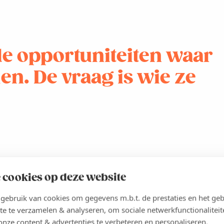
de opportuniteiten waar
en. De vraag is wie ze
 cookies op deze website
 prijzen amper gedaald. “Door die combinatie kalft de markt wat
n geen nieuwe woning veroorloven en sparen enkele jaren. Dat
ebruik van cookies om gegevens m.b.t. de prestaties en het geb
er 55-plussers die hun eerste gezinswoning van de hand doen
te te verzamelen & analyseren, om sociale netwerkfunctionaliteit
ieken kopen. En later een appartement, bij het pensioen. We
onze content & advertenties te verbeteren en personaliseren.