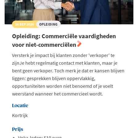
16 SEP 2026
OPLEIDING
Opleiding: Commerciële vaardigheden
voor niet-commerciëlen
Versterk je impact bij klanten zonder 'verkoper' te
zijnJe hebt regelmatig contact met klanten, maar je
bent geen verkoper. Toch merk je dat er kansen blijven
liggen: gesprekken blijven oppervlakkig,
opportuniteiten worden niet benoemd of je voelt
weerstand wanneer het commercieel wordt.
Locatie
Kortrijk
Prijs
Voka-leden: 510 euro