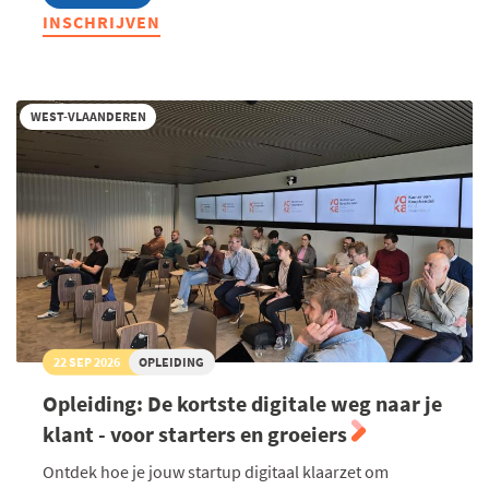
Opleiding:
INSCHRIJVEN
Consultatief
verkopen
op
maat
van
WEST-VLAANDEREN
de
klant
22 SEP 2026
OPLEIDING
Opleiding: De kortste digitale weg naar je
klant - voor starters en groeiers
Ontdek hoe je jouw startup digitaal klaarzet om