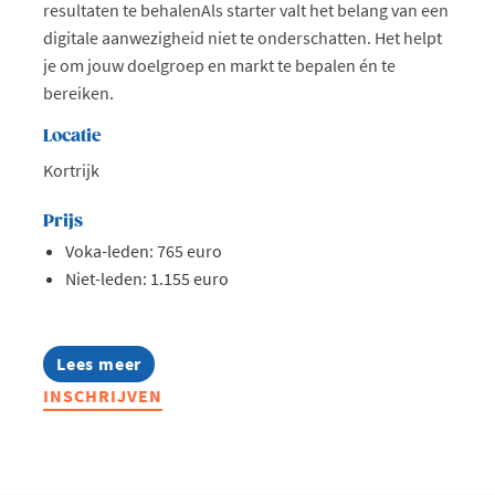
resultaten te behalenAls starter valt het belang van een
digitale aanwezigheid niet te onderschatten. Het helpt
je om jouw doelgroep en markt te bepalen én te
bereiken.
Locatie
Kortrijk
Prijs
Voka-leden: 765 euro
Niet-leden: 1.155 euro
Lees meer
about
Opleiding:
INSCHRIJVEN
De
kortste
digitale
weg
naar