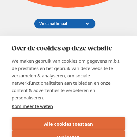
Koningsstraat 154-158, 1000 Brussel
02 229 81 11
Over de cookies op deze website
info@voka.be
We maken gebruik van cookies om gegevens m.b.t.
de prestaties en het gebruik van deze website te
verzamelen & analyseren, om sociale
netwerkfunctionaliteiten aan te bieden en onze
content & advertenties te verbeteren en
EN
personaliseren.
Pers
Nieuwsbrief
Kom meer te weten
Vacatures
Word lid
Alle cookies toestaan
Voka 2026
Algemene voorwaarden
Weigeren