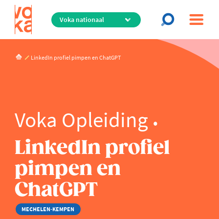
Overslaan
en
naar
de
inhoud
LinkedIn profiel pimpen en ChatGPT
gaan
Voka Opleiding
LinkedIn profiel
pimpen en
ChatGPT
MECHELEN-KEMPEN