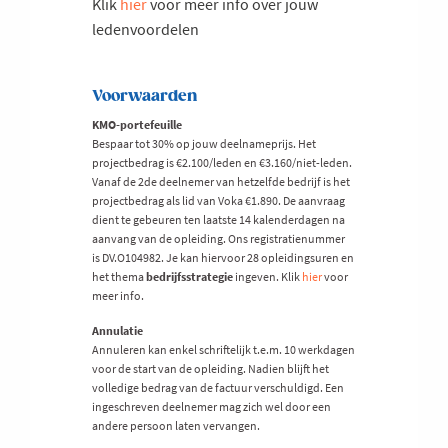
Klik
hier
voor meer info over jouw
ledenvoordelen
Voorwaarden
KMO-portefeuille
Bespaar tot 30% op jouw deelnameprijs. Het
projectbedrag is €2.100/leden en €3.160/niet-leden.
Vanaf de 2de deelnemer van hetzelfde bedrijf is het
projectbedrag als lid van Voka €1.890. De aanvraag
dient te gebeuren ten laatste 14 kalenderdagen na
aanvang van de opleiding. Ons registratienummer
is DV.O104982. Je kan hiervoor 28 opleidingsuren en
het thema
bedrijfsstrategie
ingeven. Klik
hier
voor
meer info.
Annulatie
Annuleren kan enkel schriftelijk t.e.m. 10 werkdagen
voor de start van de opleiding. Nadien blijft het
volledige bedrag van de factuur verschuldigd. Een
ingeschreven deelnemer mag zich wel door een
andere persoon laten vervangen.