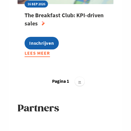
16 SEP 2026
The Breakfast Club: KPI-driven
sales
Inschrijven
LEES MEER
ABOUT
THE
BREAKFAST
CLUB:
Paginering
KPI-
Pagina 1
Volgende
››
pagina
DRIVEN
SALES
Partners