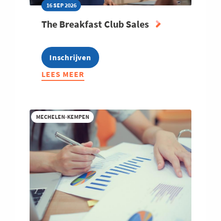
16 SEP 2026
The Breakfast Club Sales
Inschrijven
LEES MEER
ABOUT
THE
BREAKFAST
CLUB
MECHELEN-KEMPEN
SALES