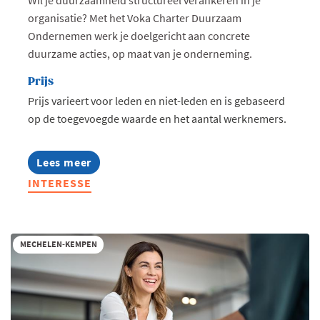
organisatie? Met het Voka Charter Duurzaam
Ondernemen werk je doelgericht aan concrete
duurzame acties, op maat van je onderneming.
Prijs
Prijs varieert voor leden en niet-leden en is gebaseerd
op de toegevoegde waarde en het aantal werknemers.
Lees meer
about
Stel
INTERESSE
je
nu
kandidaat:
Voka
Charter
MECHELEN-KEMPEN
Duurzaam
Ondernemen
2027