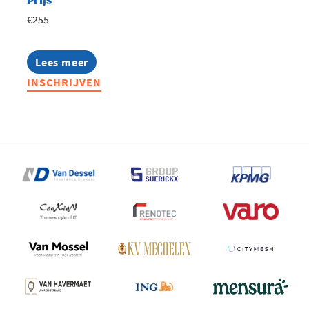
Prijs
€255
Lees meer
about
The
INSCHRIJVEN
Breakfast
Club:
KPI-
driven
sales