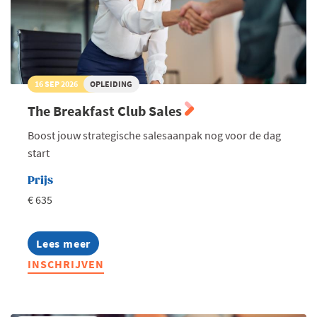
16 SEP 2026
OPLEIDING
The Breakfast Club Sales
Boost jouw strategische salesaanpak nog voor de dag
start
Prijs
€ 635
Lees meer
about
The
INSCHRIJVEN
Breakfast
Club
Sales