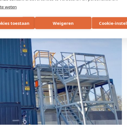
te weten
okies toestaan
Weigeren
Cookie-inste