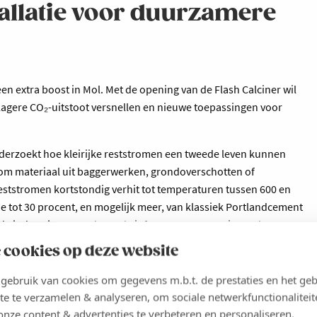
tallatie voor duurzamere
n extra boost in Mol. Met de opening van de Flash Calciner wil
lagere CO₂-uitstoot versnellen en nieuwe toepassingen voor
onderzoekt hoe kleirijke reststromen een tweede leven kunnen
d om materiaal uit baggerwerken, grondoverschotten of
eststromen kortstondig verhit tot temperaturen tussen 600 en
 die tot 30 procent, en mogelijk meer, van klassiek Portlandcement
 de industrie een onderzoeksinfrastructuur om nieuwe low-
 te ontwikkelen en te testen.
 cookies op deze website
ebruik van cookies om gegevens m.b.t. de prestaties en het geb
te te verzamelen & analyseren, om sociale netwerkfunctionaliteit
onze content & advertenties te verbeteren en personaliseren.