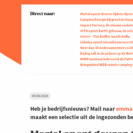
Direct naar:
Martal opent deuren tijdens Ope
Campina Energie bij grootste bur
Impact Factory, de nieuwe onder
VITO opent Earth-gebouw, de scha
Intero – The Sniffer wordt Aellia
Lidwina opent nieuwbouw voor 6
Meer dan 30 onderaannemers ond
Dzjing valt in de prijzen op de Wo
MIKO opnieuw bekroond als Fairt
Kringwinkel WEB ruimte camping v
05/06/2026
Heb je bedrijfsnieuws? Mail naar
emma.
maakt een selectie uit de ingezonden b