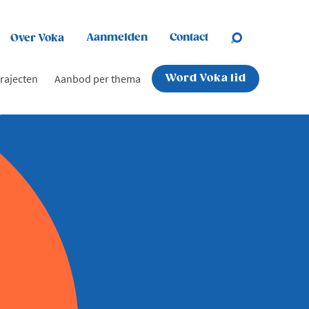
Aanmelden
Contact
Over Voka
rajecten
Aanbod per thema
Word Voka lid