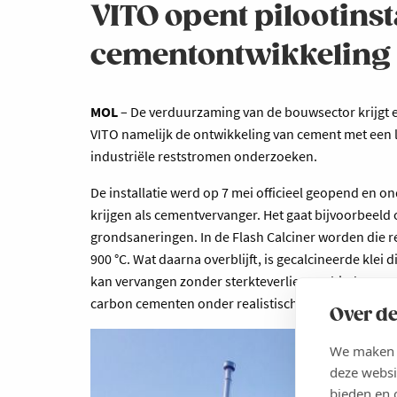
VITO opent pilootins
cementontwikkeling
MOL
– De verduurzaming van de bouwsector krijgt ee
VITO namelijk de ontwikkeling van cement met een 
industriële reststromen onderzoeken.
De installatie werd op 7 mei officieel geopend en 
krijgen als cementvervanger. Het gaat bijvoorbeel
grondsaneringen. In de Flash Calciner worden die r
900 °C. Wat daarna overblijft, is gecalcineerde klei
kan vervangen zonder sterkteverlies. Zo biedt VITO
carbon cementen onder realistische omstandigheden
Over de
We maken g
deze websi
bieden en 