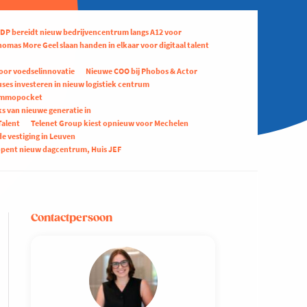
DP bereidt nieuw bedrijvencentrum langs A12 voor
homas More Geel slaan handen in elkaar voor digitaal talent
voor voedselinnovatie
Nieuwe COO bij Phobos & Actor
ses investeren in nieuw logistiek centrum
 Immopocket
s van nieuwe generatie in
Talent
Telenet Group kiest opnieuw voor Mechelen
e vestiging in Leuven
opent nieuw dagcentrum, Huis JEF
Contactpersoon