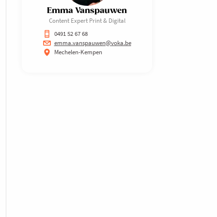
Emma Vanspauwen
Content Expert Print & Digital
0491 52 67 68
emma.vanspauwen@voka.be
Mechelen-Kempen