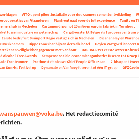
nwerfdagen
VITO opent pilootinstallatie voor duurzamere cementontwikkeling
W
gercoöperaties van Vlaanderen
Plantrent gaat voor de full experience
Tunity en T
nemershub in Mechelen
Cartamundi pompt 25 miljoen euro in fabriek in Turnhout
kel tussen industrie en wetenschap
Cargill versterkt België als Europees centrum 
Eerste bedrijf uit Brainport Regio vestigt zich in Mechelen
Dicar en Heylen Warehou
00 werknemers
Hippe zomerbar bij Van der Valk-hotel
Heylen Vastgoed lanceert
ertekenen veiligheidsengagement met Vanhout
DACHSER zet eerste waterstoftruck
rld Alcohol-Free Awards
Kempense sociale-economieorganisaties fuseren tot Groep 
rade Frontrunner
Protime stelt nieuwe Chief People Officer aan
E-bis opent tweed
an Sunrise Festival op
Dynamate en VanRoey fuseren tot één IT-groep
OPZ Geel 
vanspauwen@voka.be
. Het redactiecomité
erichten.