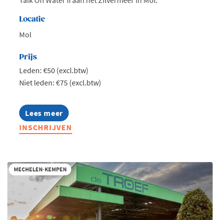
Talk On Water II aan het Zilvermeer in Mol.
Locatie
Mol
Prijs
Leden: €50 (excl.btw)
Niet leden: €75 (excl.btw)
Lees meer
about
Jong
INSCHRIJVEN
Voka
Kempen
-
Talk
on
MECHELEN-KEMPEN
water
II