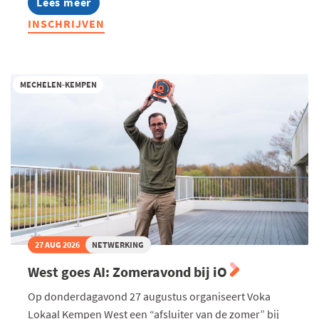
Lees meer
about
Ondernemend
INSCHRIJVEN
Turnhout
-
Te
gast
bij
MECHELEN-KEMPEN
De
Troef
27 AUG 2026
NETWERKING
West goes AI: Zomeravond bij iO
Op donderdagavond 27 augustus organiseert Voka
Lokaal Kempen West een “afsluiter van de zomer” bij