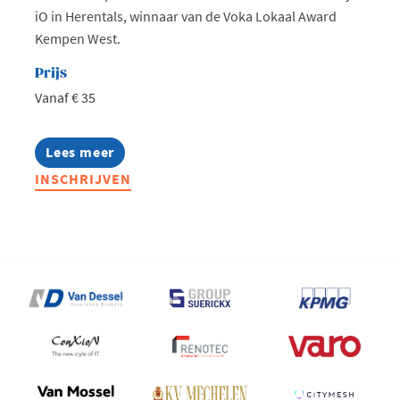
iO in Herentals, winnaar van de Voka Lokaal Award
Kempen West.
Prijs
Vanaf € 35
Lees meer
about
West
INSCHRIJVEN
goes
AI:
Zomeravond
bij
iO