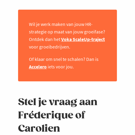
Wil je werk maken van jouw HR-
strategie op maat van jouw groeifase?
Ontdek dan het
Voka ScaleUp-traject
voor groeibedrijven.
Of klaar om snel te schalen? Dan is
Accelero
iets voor jou.
Stel je vraag aan
Fréderique of
Carolien