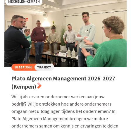
Charter
MECHELEN-KEMPEN
Duurzaam
Ondernemen
2027
18 SEP 2026
TRAJECT
Plato Algemeen Management 2026-2027
(Kempen)
Wil jij als ervaren ondernemer werken aan jouw
bedrijf? Wil je ontdekken hoe andere ondernemers
omgaan met uitdagingen tijdens het ondernemen? In
Plato Algemeen Management brengen we mature
ondernemers samen om kennis en ervaringen te delen