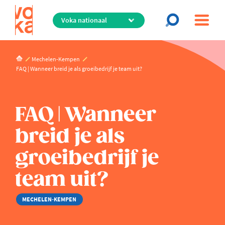
Overslaan
en
naar
de
inhoud
Mechelen-Kempen
gaan
FAQ | Wanneer breid je als groeibedrijf je team uit?
FAQ | Wanneer
breid je als
groeibedrijf je
team uit?
MECHELEN-KEMPEN