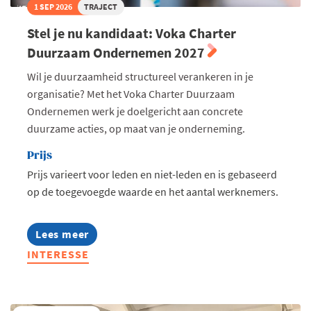
1 SEP 2026
TRAJECT
Stel je nu kandidaat: Voka Charter
Duurzaam Ondernemen 2027
Wil je duurzaamheid structureel verankeren in je
organisatie? Met het Voka Charter Duurzaam
Ondernemen werk je doelgericht aan concrete
duurzame acties, op maat van je onderneming.
Prijs
Prijs varieert voor leden en niet-leden en is gebaseerd
op de toegevoegde waarde en het aantal werknemers.
Lees meer
about
Stel
INTERESSE
je
nu
kandidaat:
Voka