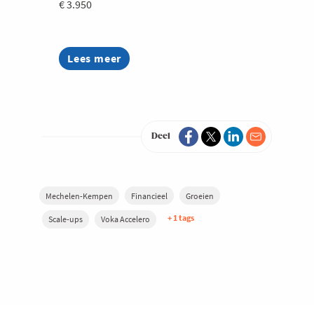
€ 3.950
Lees meer
about
Accelero:
versterk
jouw
snelle
groei
Deel
Mechelen-Kempen
Financieel
Groeien
+ 1 tags
Scale-ups
Voka Accelero