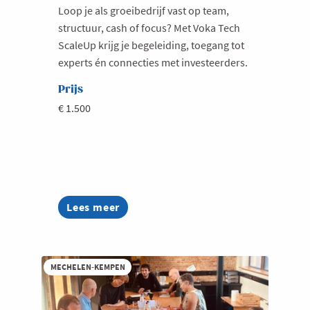
Loop je als groeibedrijf vast op team,
structuur, cash of focus? Met Voka Tech
ScaleUp krijg je begeleiding, toegang tot
experts én connecties met investeerders.
Prijs
€ 1.500
Lees meer
about
Voka
Tech
ScaleUp
MECHELEN-KEMPEN