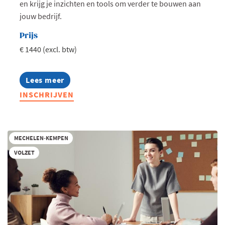
en krijg je inzichten en tools om verder te bouwen aan
jouw bedrijf.
Prijs
€ 1440 (excl. btw)
Lees meer
about
Plato
INSCHRIJVEN
Algemeen
Management
2026-
2027
(Kempen)
MECHELEN-KEMPEN
VOLZET