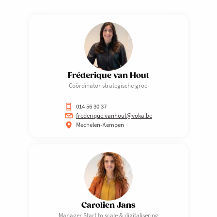
Fréderique van Hout
Coördinator strategische groei
014 56 30 37
frederique.vanhout@voka.be
Mechelen-Kempen
Carolien Jans
Manager Start to scale & digitalisering