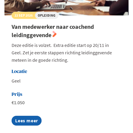
22 SEP 2026
OPLEIDING
Van medewerker naar coachend
leidinggevende
Deze editie is volzet. Extra editie start op 20/11 in
Geel. Zet je eerste stappen richting leidinggevende
meteen in de goede richting.
Locatie
Geel
Prijs
€1.050
Lees meer
about
Van
medewerker