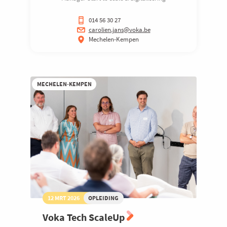
014 56 30 27
carolien.jans@voka.be
Mechelen-Kempen
MECHELEN-KEMPEN
12 MRT 2026
OPLEIDING
Voka Tech ScaleUp