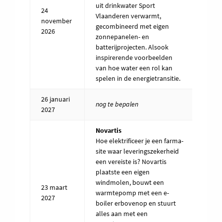
uit drinkwater Sport
24
Vlaanderen verwarmt,
13u –
november
gecombineerd met eigen
17u
2026
zonnepanelen- en
batterijprojecten. Alsook
inspirerende voorbeelden
van hoe water een rol kan
spelen in de energietransitie.
26 januari
13u –
nog te bepalen
2027
17u
Novartis
Hoe elektrificeer je een farma-
site waar leveringszekerheid
een vereiste is? Novartis
plaatste een eigen
windmolen, bouwt een
23 maart
13u –
warmtepomp met een e-
2027
17u
boiler erbovenop en stuurt
alles aan met een