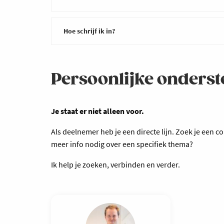
thema. Zo combineer je de praktijkervaring van 
specialist.
Hoe schrijf ik in?
Deelname aan de 6 sessies kost € 1.200 voor Voka-
bezoeken, toelichting door experten en netwer
Inschrijven kan hier of neem rechtstreeks conta
Persoonlijke onders
Je staat er niet alleen voor.
Als deelnemer heb je een directe lijn. Zoek je een 
meer info nodig over een specifiek thema?
Ik help je zoeken, verbinden en verder.