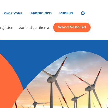
Aanmelden
Contact
Over Voka
rajecten
Aanbod per thema
Word Voka lid