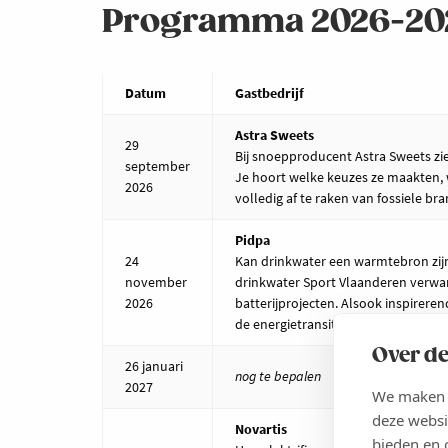
Programma 2026-20
Datum
Gastbedrijf
Astra Sweets
29
Bij snoepproducent Astra Sweets zi
september
Je hoort welke keuzes ze maakten,
2026
volledig af te raken van fossiele br
Pidpa
24
Kan drinkwater een warmtebron zijn?
november
drinkwater Sport Vlaanderen verw
2026
batterijprojecten. Alsook inspirere
de energietransitie.
Over de
26 januari
nog te bepalen
2027
We maken g
deze websi
Novartis
bieden en 