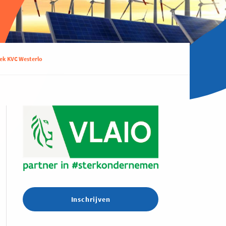
ek KVC Westerlo
Inschrijven