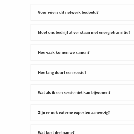
Voor wie is dit netwerk bedoeld?
Moet ons bedrijf al ver staan met energietransitie?
Ben je bezig met energie, utilities of facilitair be
de energietransitie? En wil je bijleren, kennis d
Hoe vaak komen we samen?
Nee. Sommige deelnemers zijn net gestart, andere
leert van wie een stap verder staat en deelt wat j
Hoe lang duurt een sessie?
6 keer per jaar, telkens op een dinsdagnamiddag 
makkelijk kunt inplannen.
Wat als ik een sessie niet kan bijwonen?
Elke sessie duurt 4 uur, inclusief lunch, rondleidi
netwerken.
Zijn er ook externe experten aanwezig?
Geen probleem, laat het even weten. Je mag ook e
bovendien een collega meenemen als extra deelnem
Ja. Naast het gastbedrijf zijn er per sessie één
Wat kost deelname?