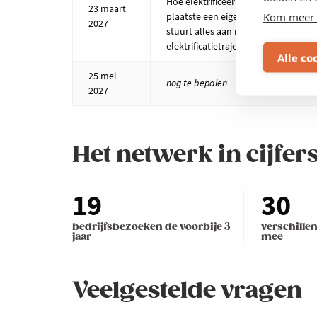
Hoe elektrificeer je een farma-site 
23 maart
Kom meer 
plaatste een eigen windmolen, bo
2027
stuurt alles aan met een energiem
elektrificatietraject op industriële s
Alle co
25 mei
nog te bepalen
2027
Het netwerk in cijfer
19
30
bedrijfsbezoeken de voorbije 3
verschille
jaar
mee
Veelgestelde vragen