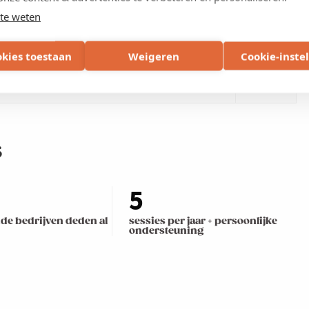
waar leveringszekerheid een vereiste is? Novartis
13u –
te weten
uwt een warmtepomp met een e-boiler erbovenop en
17u
anagementsysteem, met alle lessen van een
chaal.
okies toestaan
Weigeren
Cookie-inste
13u –
17u
s
5
nde bedrijven deden al
sessies per jaar + persoonlijke
ondersteuning