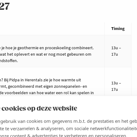
27
Timing
e je hoe je geothermie en proceskoeling combineert.
13u –
 wat het oplevert en wat er nog moet gebeuren om
17u
andstoffen.
 Bij Pidpa in Herentals zie je hoe warmte uit
13u –
armt, gecombineerd met eigen zonnepanelen- en
17u
nde voorbeelden van hoe water een rol kan spelen in
 cookies op deze website
13u –
17u
ebruik van cookies om gegevens m.b.t. de prestaties en het geb
te te verzamelen & analyseren, om sociale netwerkfunctionaliteit
onze content & advertenties te verbeteren en personaliseren.