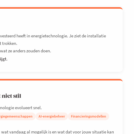
nvesteerd heeft in energietechnologie. Je ziet de installatie
t trokken.
n wat ze anders zouden doen.
ijgt.
niet stil
nologie evolueert snel.
rgiegemeenschappen
AI-energiebeheer
Financieringsmodellen
n wat vandaag al mogelijk is en wat dat voor jouw situatie kan