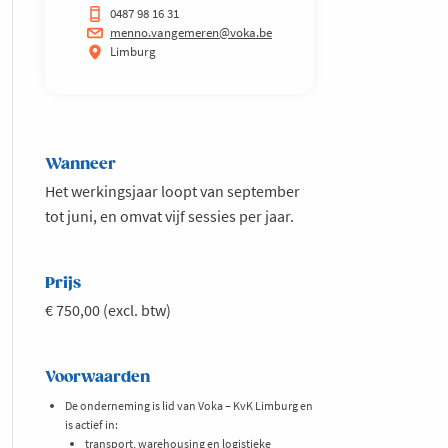
0487 98 16 31
menno.vangemeren@voka.be
Limburg
Wanneer
Het werkingsjaar loopt van september
tot juni, en omvat vijf sessies per jaar.
Prijs
€ 750,00 (excl. btw)
Voorwaarden
De onderneming is lid van Voka – KvK Limburg en
is actief in:
transport, warehousing en logistieke