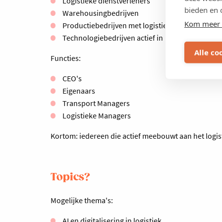
Logistieke dienstverleners
bieden en 
Warehousingbedrijven
Kom meer 
Productiebedrijven met logistieke activiteiten
Technologiebedrijven actief in logistiek
Alle co
Functies:
CEO's
Eigenaars
Transport Managers
Logistieke Managers
Kortom: iedereen die actief meebouwt aan het logi
Topics?
Mogelijke thema's:
AI en digitalisering in logistiek