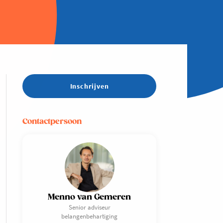
Inschrijven
Contactpersoon
Menno van Gemeren
Senior adviseur
belangenbehartiging