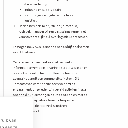
dienstverlening
industrie en supply chain
technologie en digitalisering binnen
logistiek.
De deelnemer is bedrijfsleider, directielid,
logistiek manager of een beslissingsnemer met
verantwoordelijkheid over logistieke processen.
Er mogen max. twee personen per bedrijf deelnemen
aan dit netwerk.
Onze leden nemen deel aan het netwerk om
informatie te vergaren, ervaringen uit te wisselen en
hun netwerk uit te breiden. Hun deelname is
geenszins vanuit een commerciële insteek. Dit
lidmaatschap veronderstelt een wederzijds
engagement: onze leden zijn bereid actief en in alle
openheid hun ervaringen en kennis te delen met de
andere leden. Zij behandelen de besproken
informatie met de nodige discretie en
vertrouwelijkheid.
ruik van
en aan te