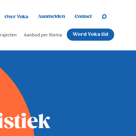
Aanmelden
Contact
Over Voka
rajecten
Aanbod per thema
Word Voka lid
stiek