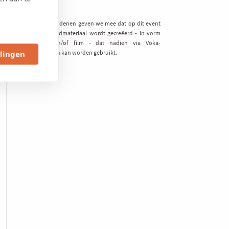
Privacy
Om privacy redenen geven we mee dat op dit event
mogelijk beeldmateriaal wordt gecreëerd - in vorm
van foto en/of film - dat nadien via Voka-
mediakanalen kan worden gebruikt.
llingen