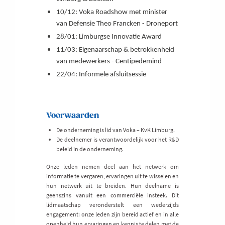
10/12: Voka Roadshow met minister
van Defensie Theo Francken - Droneport
28/01: Limburgse Innovatie Award
11/03: Eigenaarschap & betrokkenheid
van medewerkers - Centipedemind
22/04: Informele afsluitsessie
Voorwaarden
De onderneming is lid van Voka – KvK Limburg.
De deelnemer is verantwoordelijk voor het R&D
beleid in de onderneming.
Onze leden nemen deel aan het netwerk om
informatie te vergaren, ervaringen uit te wisselen en
hun netwerk uit te breiden. Hun deelname is
geenszins vanuit een commerciële insteek. Dit
lidmaatschap veronderstelt een wederzijds
engagement: onze leden zijn bereid actief en in alle
openheid hun ervaringen en kennis te delen met de