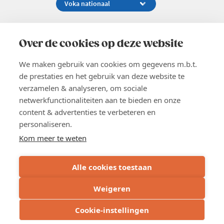
Koningsstraat 154-158, 1000 Brussel
02 229 81 11
Over de cookies op deze website
info@voka.be
We maken gebruik van cookies om gegevens m.b.t.
de prestaties en het gebruik van deze website te
verzamelen & analyseren, om sociale
netwerkfunctionaliteiten aan te bieden en onze
content & advertenties te verbeteren en
EN
personaliseren.
Pers
Nieuwsbrief
Kom meer te weten
Vacatures
Word lid
Alle cookies toestaan
Voka 2026
Algemene voorwaarden
Weigeren
Privacyverklaring
Inschrijven
Cookie verklaring
Cookie-instellingen
Cookie instellingen
BE 0413.673.821 - RPR: Brussel