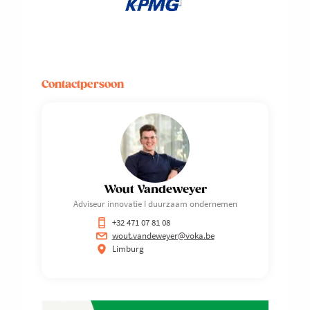
Contactpersoon
Wout Vandeweyer
Adviseur innovatie I duurzaam ondernemen
+32 471 07 81 08
wout.vandeweyer@voka.be
Limburg