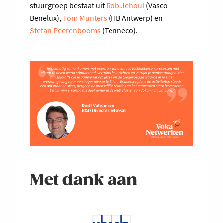
stuurgroep bestaat uit
Rob Jehoul
(Vasco
Benelux),
Tom Munters
(HB Antwerp) en
Stefan Peerenbooms
(Tenneco).
Met dank aan