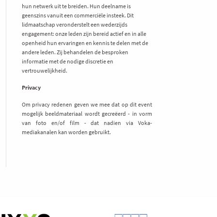
hun netwerk uit te breiden. Hun deelname is
geenszins vanuit een commerciële insteek. Dit
lidmaatschap veronderstelt een wederzijds
engagement: onze leden zijn bereid actief en in alle
openheid hun ervaringen en kennis te delen met de
andere leden. Zij behandelen de besproken
informatie met de nodige discretie en
vertrouwelijkheid.
Privacy
Om privacy redenen geven we mee dat op dit event
mogelijk beeldmateriaal wordt gecreëerd - in vorm
van foto en/of film - dat nadien via Voka-
mediakanalen kan worden gebruikt.