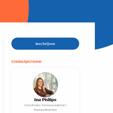
Inschrijven
Contactpersoon
Ina Philips
Coördinator Kameracademie I
themanetwerken