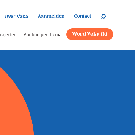
Aanmelden
Contact
Over Voka
rajecten
Aanbod per thema
Word Voka lid