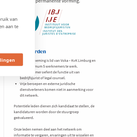
10 punten permanente vorming.
ruik van
en aan te
Voorwaarden
llingen
De onderneming is lid van Voka – KvK Limburg en
stelt minimum 5 werknemers te werk.
De deelnemer oefent de functie uit van
bedrijfsjurist of legal counsel.
Vrije beroepen en externe juridische
dienstverleners komen niet in aanmerking voor
dit netwerk.
Potentiële leden dienen zich kandidaat te stellen, de
kandidaturen worden door de stuurgroep
geëvalueerd.
Onze leden nemen deel aan het netwerk om
informatie te vergaren, ervaringen uit te wisselen en