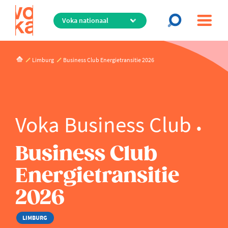
Overslaan
en
naar
de
inhoud
Limburg
Business Club Energietransitie 2026
gaan
Voka Business Club
Business Club
Energietransitie
2026
LIMBURG