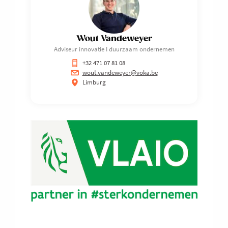
Wout Vandeweyer
Adviseur innovatie I duurzaam ondernemen
+32 471 07 81 08
wout.vandeweyer@voka.be
Limburg