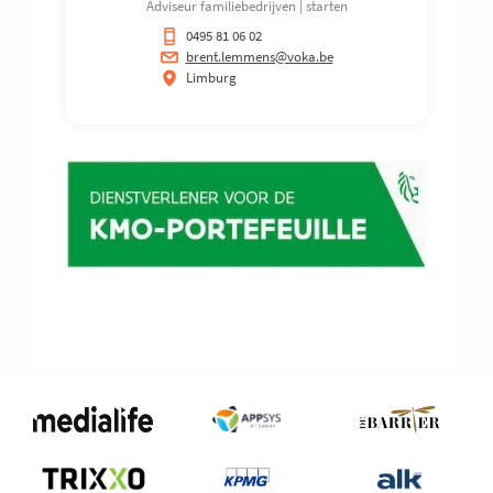
Adviseur familiebedrijven | starten
0495 81 06 02
brent.lemmens@voka.be
Limburg