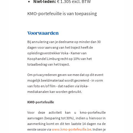
Niet-leden:
€ 1.305 excl. BTW
KMO-portefeuille is van toepassing
Voorwaarden
Bij annulering van je deelname op minder dan 30
dagen voor aanvang van het traject heeft de
opleidingsverstrekker Voka - Kamer van
Koophandel Limburg recht op 10% van het
totaalbedrag van het traject.
Om privacyredenen geven we mee dat op dit event
mogelijk beeldmateriaal wordt gecreëerd - in vorm
van foto en/of film - dat nadien via Voka-
mediakanalen kan worden gebruikt.
KMO-portefeuille
Voor deze activiteit kan u kmo-portefeuille
aanvragen (besparing tot 30%), indien u hiervoor in
aanmerking komt en dit ten laatste 14 dagen na de
eerste sessie via
www.kmo-portefeuille.be
. Indien je